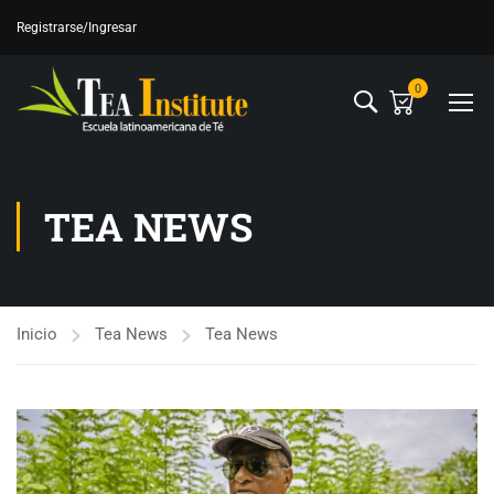
Registrarse
/Ingresar
0
TEA NEWS
Inicio
Tea News
Tea News