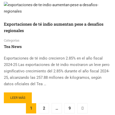
TÉ
Y
YOGA
SUTRAS
DE
Exportaciones de té indio aumentan pese a desafíos
PATANJALI:
regionales
UN
CAMINO
Categorías
HACIA
Tea News
LA
CALMA
Y
Exportaciones de té indio crecieron 2.85% en el año fiscal
LA
2024-25 Las exportaciones de té indio mostraron un leve pero
INTROSPECCIÓN
significativo crecimiento del 2.85% durante el año fiscal 2024-
25, alcanzando las 257.88 millones de kilogramos, según
datos oficiales del Tea …
READ
LEER MÁS
MORE
ABOUT
1
2
…
9
EXPORTACIONES