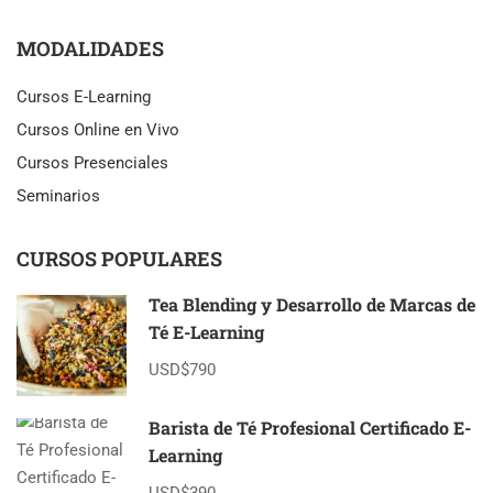
DE
TÉ
MODALIDADES
INDIO
AUMENTAN
Cursos E-Learning
PESE
A
Cursos Online en Vivo
DESAFÍOS
Cursos Presenciales
REGIONALES
Seminarios
CURSOS POPULARES
Tea Blending y Desarrollo de Marcas de
Té E-Learning
USD$790
Barista de Té Profesional Certificado E-
Learning