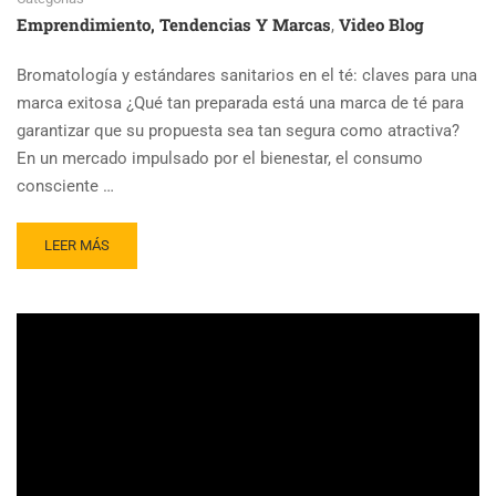
Emprendimiento, Tendencias Y Marcas
Video Blog
,
Bromatología y estándares sanitarios en el té: claves para una
marca exitosa ¿Qué tan preparada está una marca de té para
garantizar que su propuesta sea tan segura como atractiva?
En un mercado impulsado por el bienestar, el consumo
consciente …
READ
LEER MÁS
MORE
ABOUT
BROMATOLOGÍA
Y
ESTÁNDARES
SANITARIOS
EN
EL
TÉ:
CLAVES
PARA