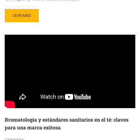
READ
LEER MÁS
MORE
ABOUT
INDIA
ACLARA
POR
LEY
A
QUÉ
PUEDE
LLAMARSE
TÉ
EN
EL
MERCADO
Bromatología y estándares sanitarios en el té: claves
para una marca exitosa
Categorías