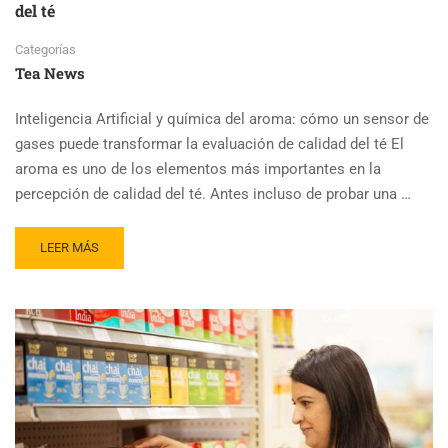
del té
Categorías
Tea News
Inteligencia Artificial y química del aroma: cómo un sensor de
gases puede transformar la evaluación de calidad del té El
aroma es uno de los elementos más importantes en la
percepción de calidad del té. Antes incluso de probar una …
READ
LEER MÁS
MORE
ABOUT
NUEVO
SENSOR
CON
IA
REVOLUCIONA
EL
ANÁLISIS
DEL