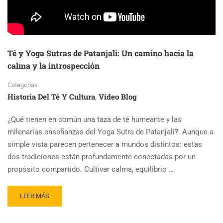
UNA
MARCA
EXITOSA
Té y Yoga Sutras de Patanjali: Un camino hacia la
calma y la introspección
Categorías
Historia Del Té Y Cultura
Video Blog
,
¿Qué tienen en común una taza de té humeante y las
milenarias enseñanzas del Yoga Sutra de Patanjali?. Aunque a
simple vista parecen pertenecer a mundos distintos: estas
dos tradiciones están profundamente conectadas por un
propósito compartido. Cultivar calma, equilibrio …
READ
LEER MÁS
MORE
ABOUT