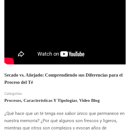
ELEGIR
LA
INFUSIÓN
PERFECTA
PARA
EL
FINAL
DEL
DÍA
Y
MEJORAR
TU
BIENESTAR
Secado vs. Añejado: Comprendiendo sus Diferencias para el
Proceso del Té
Categorías
,
Procesos, Características Y Tipologías
Video Blog
¿Qué hace que un té tenga ese sabor único que permanece en
nuestra memoria? ¿Por qué algunos son frescos y ligeros,
mientras que otros son complejos y evocan años de