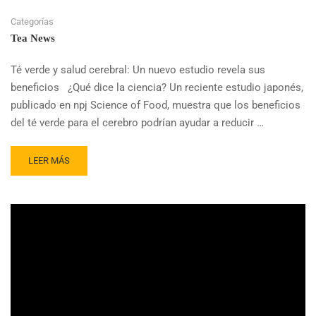
CELEBRAN
UN
Categorías
AÑO
Tea News
SANTO
DE
Té verde y salud cerebral: Un nuevo estudio revela sus
DEVOCIÓN
Y
beneficios ¿Qué dice la ciencia? Un reciente estudio japonés,
ESPERANZA
publicado en npj Science of Food, muestra que los beneficios
del té verde para el cerebro podrían ayudar a reducir …
READ
LEER MÁS
MORE
ABOUT
TÉ
VERDE
Y
SALUD
CEREBRAL:
UN
ESTUDIO
REVELA
SU