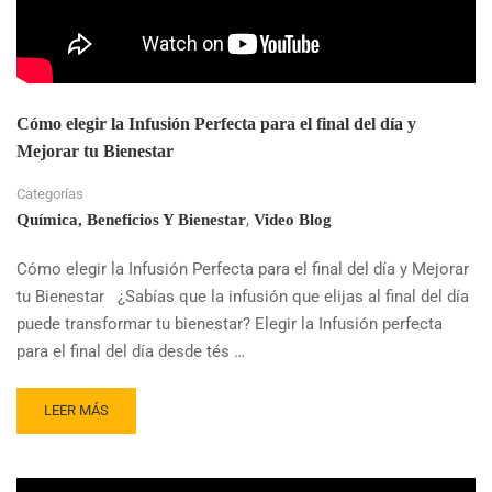
POTENCIAL
PROTECTOR
CONTRA
LESIONES
CEREBRALES
Cómo elegir la Infusión Perfecta para el final del día y
Mejorar tu Bienestar
Categorías
,
Química, Beneficios Y Bienestar
Video Blog
Cómo elegir la Infusión Perfecta para el final del día y Mejorar
tu Bienestar ¿Sabías que la infusión que elijas al final del día
puede transformar tu bienestar? Elegir la Infusión perfecta
para el final del día desde tés …
READ
LEER MÁS
MORE
ABOUT
CÓMO