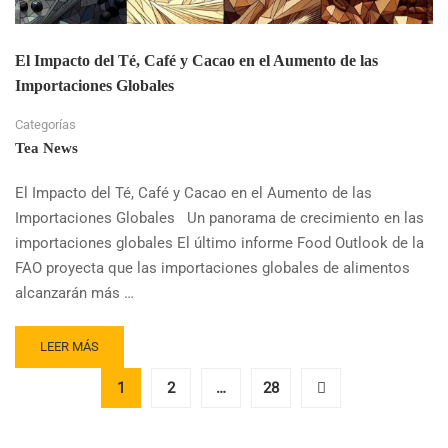
El Impacto del Té, Café y Cacao en el Aumento de las
Importaciones Globales
Categorías
Tea News
El Impacto del Té, Café y Cacao en el Aumento de las
Importaciones Globales Un panorama de crecimiento en las
importaciones globales El último informe Food Outlook de la
FAO proyecta que las importaciones globales de alimentos
alcanzarán más …
READ
LEER MÁS
MORE
ABOUT
1
2
…
28
EL
IMPACTO
DEL