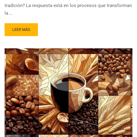
tradición? La respuesta está en los procesos que transforman
la …
READ
LEER MÁS
MORE
ABOUT
SECADO
VS.
AÑEJADO:
COMPRENDIENDO
SUS
DIFERENCIAS
PARA
EL
PROCESO
DEL
TÉ