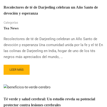
Recolectores de té de Darjeeling celebran un Año Santo de
devoción y esperanza
Categorías
Tea News
Recolectores de té de Darjeeling celebran un Año Santo de
devoción y esperanza Una comunidad unida por la fe y el té En
las colinas de Darjeeling en India, hogar de uno de los tés
negros más apreciados del mundo, …
READ
LEER MÁS
MORE
ABOUT
RECOLECTORES
DE
TÉ
DE
Té verde y salud cerebral: Un estudio revela su potencial
DARJEELING
protector contra lesiones cerebrales