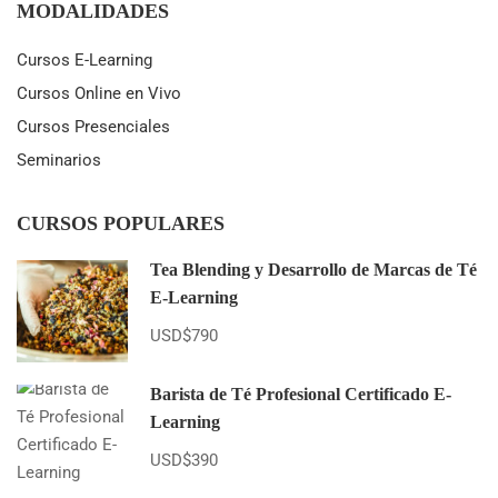
MODALIDADES
TÉ,
CAFÉ
Cursos E-Learning
Y
CACAO
Cursos Online en Vivo
EN
Cursos Presenciales
EL
AUMENTO
Seminarios
DE
LAS
IMPORTACIONES
CURSOS POPULARES
GLOBALES
Tea Blending y Desarrollo de Marcas de Té
E-Learning
USD$790
Barista de Té Profesional Certificado E-
Learning
USD$390