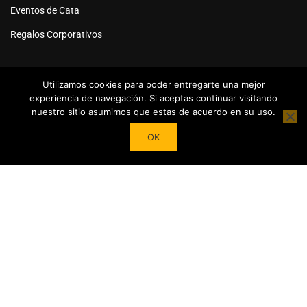
Eventos de Cata
Regalos Corporativos
Utilizamos cookies para poder entregarte una mejor
experiencia de navegación. Si aceptas continuar visitando
nuestro sitio asumimos que estas de acuerdo en su uso.
Powered by
Tea Institute Latinoamérica
® 2026. Todos Los
OK
derechos Reservados
¿DESEAS SER COLABORADOR?
Trasforma tu pasión por el té en contenidos y cursos.
Conviértete en referente del mundo del Té en tu País y en el
extranjero junto a nuestro Apoyo!