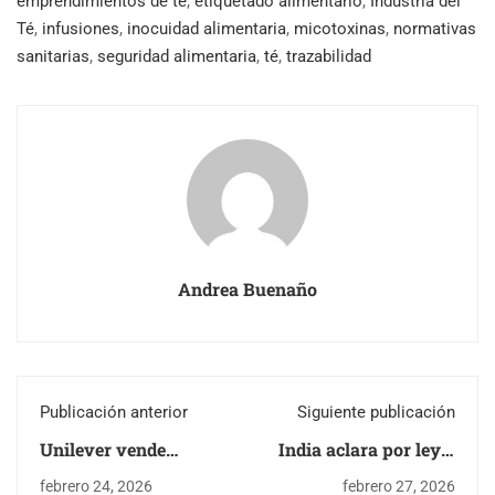
emprendimientos de té
,
etiquetado alimentario
,
Industria del
Té
,
infusiones
,
inocuidad alimentaria
,
micotoxinas
,
normativas
sanitarias
,
seguridad alimentaria
,
té
,
trazabilidad
Andrea Buenaño
Publicación anterior
Siguiente publicación
Unilever vende
India aclara por ley a
SariWangi, icónica
qué puede llamarse té
febrero 24, 2026
febrero 27, 2026