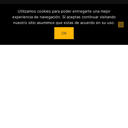
Utilizamos cookies para poder entregarte una mejor
experiencia de navegación. Si aceptas continuar visitando
nuestro sitio asumimos que estas de acuerdo en su uso.
Powered by
Tea Institute Latinoamérica
® 2026. Todos Los
OK
derechos Reservados
¿DESEAS SER COLABORADOR?
Trasforma tu pasión por el té en contenidos y cursos.
Conviértete en referente del mundo del Té en tu País y en el
extranjero junto a nuestro Apoyo!
COMIENZA AHORA