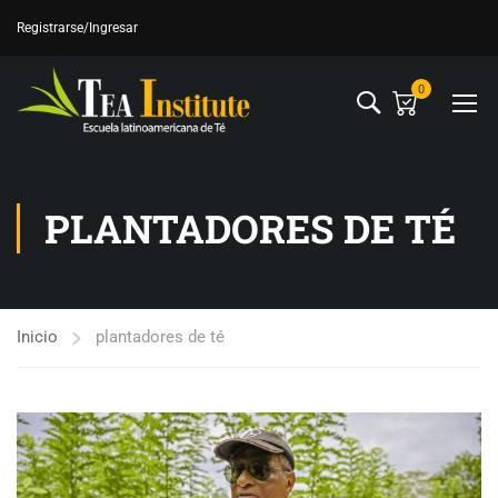
Registrarse
/Ingresar
0
PLANTADORES DE TÉ
Inicio
plantadores de té