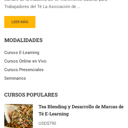
Trabajadores del Té La Asociación de …
READ
LEER MÁS
MORE
ABOUT
MODALIDADES
PLANTADORES
DE
TÉ
Cursos E-Learning
DE
Cursos Online en Vivo
SRI
LANKA
Cursos Presenciales
PIDEN
Seminarios
CUMBRE
POR
ALZA
CURSOS POPULARES
SALARIAL
Tea Blending y Desarrollo de Marcas de
Té E-Learning
USD$790