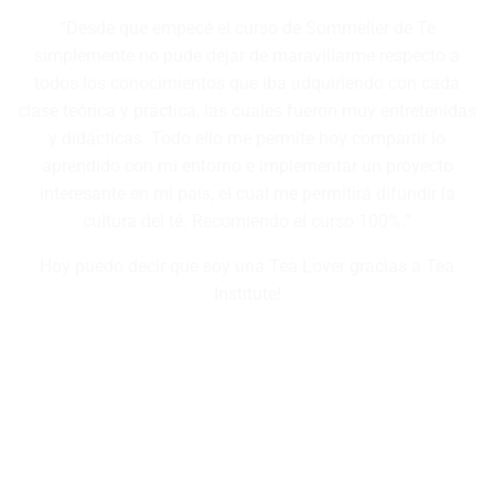
“Inicié el curso de Tea Sommelier como complemento al
desarrollo culinario de marcas de Té en el área de Food
Service. Y desde la primera sesión de e-learning, me di
cuenta de lo poco que sabía y lo mucho que iba a aprender.
Sin duda, Tea Institute me ha dado el conocimiento
necesario para seguir perfeccionándome en el mundo del
té y también como chef.”