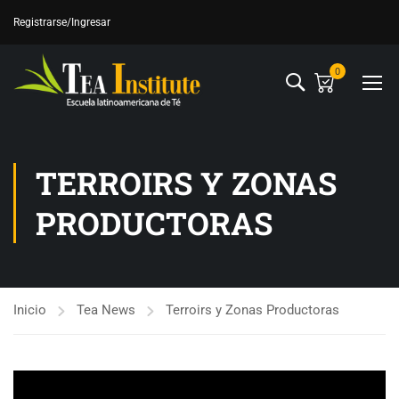
Registrarse
/Ingresar
0
TERROIRS Y ZONAS
PRODUCTORAS
Inicio
Tea News
Terroirs y Zonas Productoras