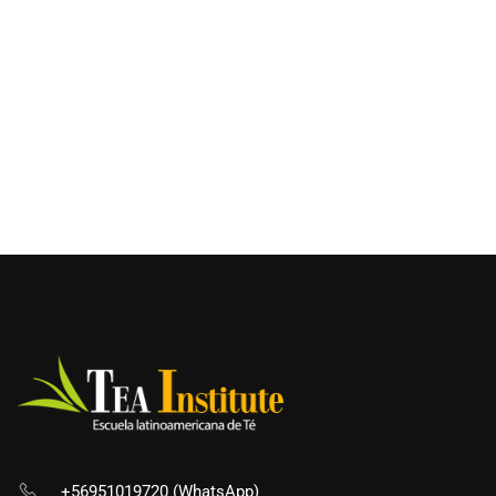
+56951019720 (WhatsApp)