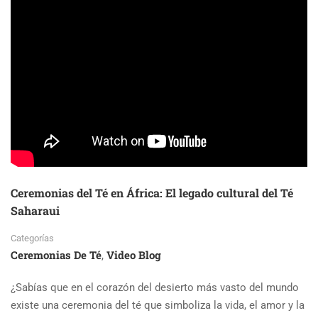
HAWAIʻI
CO.
LIDERA
EL
CRECIMIENTO
DEL
TÉ
EN
BIG
ISLAND,
HAWÁI
Ceremonias del Té en África: El legado cultural del Té
Saharaui
Categorías
Ceremonias De Té
Video Blog
,
¿Sabías que en el corazón del desierto más vasto del mundo
existe una ceremonia del té que simboliza la vida, el amor y la