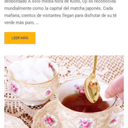
desbordado A solo media hora de Kioto, Uji es reconocida
mundialmente como la capital del matcha japonés. Cada
mañana, cientos de visitantes llegan para disfrutar de su té
verde más puro, …
READ
LEER MÁS
MORE
ABOUT
UJI,
LA
CIUDAD
DEL
MATCHA
EN
KIOTO
QUE
SUFRE
POR
EL
TURISMO