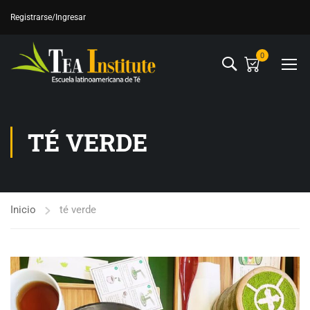
Registrarse
/Ingresar
0
TÉ VERDE
Inicio
té verde