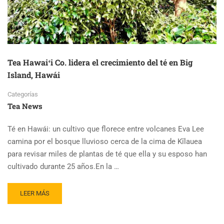
Tea Hawaiʻi Co. lidera el crecimiento del té en Big
Island, Hawái
Categorías
Tea News
Té en Hawái: un cultivo que florece entre volcanes Eva Lee
camina por el bosque lluvioso cerca de la cima de Kīlauea
para revisar miles de plantas de té que ella y su esposo han
cultivado durante 25 años.En la …
READ
LEER MÁS
MORE
ABOUT
TEA