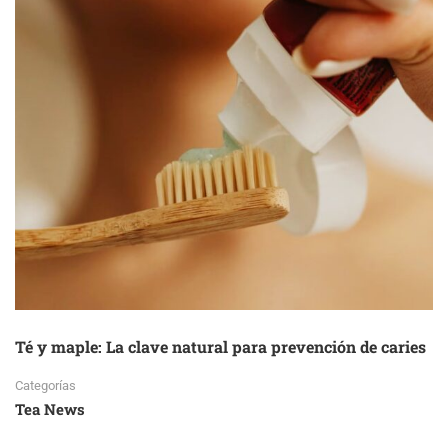
REVELA
QUE
ENDULZAR
EL
TÉ
ANULA
SUS
EFECTOS
SALUDABLES
Té y maple: La clave natural para prevención de caries
Categorías
Tea News