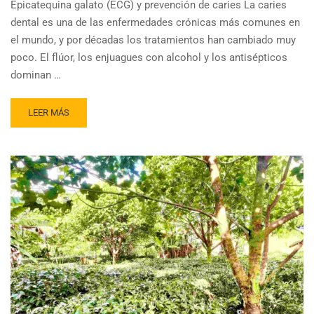
Epicatequina galato (ECG) y prevención de caries La caries
dental es una de las enfermedades crónicas más comunes en
el mundo, y por décadas los tratamientos han cambiado muy
poco. El flúor, los enjuagues con alcohol y los antisépticos
dominan …
READ
LEER MÁS
MORE
ABOUT
TÉ
Y
MAPLE:
LA
CLAVE
NATURAL
PARA
PREVENCIÓN
DE
CARIES