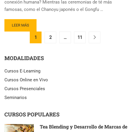
conexión humana? Mientras las ceremonias de té más
famosas, como el Chanoyu japonés o el Gongfu …
READ
LEER MÁS
MORE
ABOUT
1
2
…
11
CEREMONIAS
DEL
TÉ
MODALIDADES
EN
ÁFRICA:
Cursos E-Learning
EL
LEGADO
Cursos Online en Vivo
CULTURAL
Cursos Presenciales
DEL
TÉ
Seminarios
SAHARAUI
CURSOS POPULARES
Tea Blending y Desarrollo de Marcas de