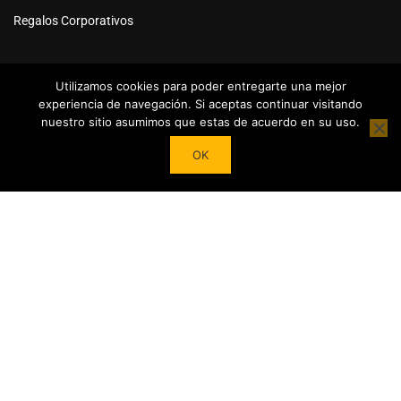
Regalos Corporativos
Utilizamos cookies para poder entregarte una mejor
experiencia de navegación. Si aceptas continuar visitando
nuestro sitio asumimos que estas de acuerdo en su uso.
Powered by
Tea Institute Latinoamérica
® 2026. Todos Los
OK
derechos Reservados
¿DESEAS SER COLABORADOR?
Trasforma tu pasión por el té en contenidos y cursos.
Conviértete en referente del mundo del Té en tu País y en el
extranjero junto a nuestro Apoyo!