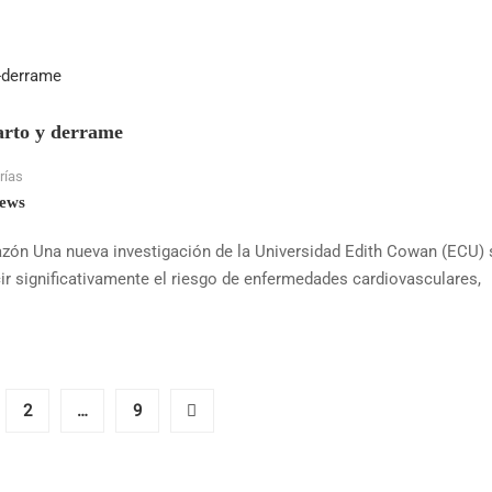
farto y derrame
rías
ews
razón Una nueva investigación de la Universidad Edith Cowan (ECU) 
ir significativamente el riesgo de enfermedades cardiovasculares,
2
…
9