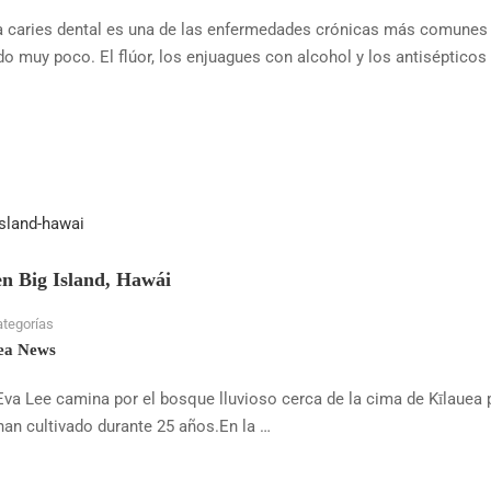
La caries dental es una de las enfermedades crónicas más comunes 
 muy poco. El flúor, los enjuagues con alcohol y los antisépticos
 en Big Island, Hawái
ategorías
ea News
Eva Lee camina por el bosque lluvioso cerca de la cima de Kīlauea 
 han cultivado durante 25 años.En la …