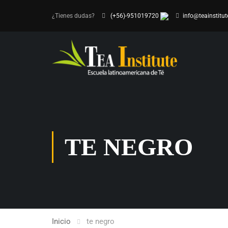
¿Tienes dudas?
(+56)-951019720
info@teainstitut
TE NEGRO
Inicio
te negro