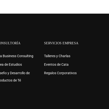
ONSULTORÍA
SERVICIOS EMPRESA
OR?
a Business Consulting
Talleres y Charlas
ea de Estudios
Eventos de Cata
o del Té en tu País y en el extranjero
seño y Desarrollo de
Regalos Corporativos
oductos de Té