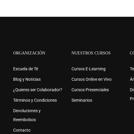
ORGANIZACIÓN
NUESTROS CURSOS
C
ESEAS SER COLABORAD
Escuela de Té
Cursos E-Learning
Te
Blog y Noticias
Cursos Online en Vivo
Ár
enidos y cursos. Conviértete en referente del mund
¿Quieres ser Colaborador?
Cursos Presenciales
Di
junto a nuestro Apoyo!
Pr
Términos y Condiciones
Seminarios
Devoluciones y
Reembolsos
COMIENZA AHORA
Contacto