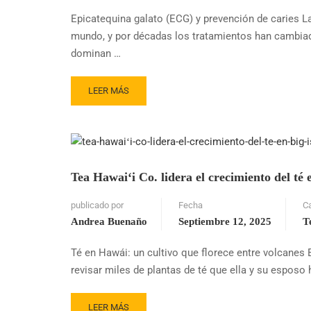
EFECTOS
Epicatequina galato (ECG) y prevención de caries 
SALUDABLES
mundo, y por décadas los tratamientos han cambiado
dominan …
READ
LEER MÁS
MORE
ABOUT
TÉ
Y
MAPLE:
LA
Tea Hawaiʻi Co. lidera el crecimiento del té
CLAVE
NATURAL
publicado por
Fecha
C
PARA
Andrea Buenaño
Septiembre 12, 2025
T
PREVENCIÓN
DE
Té en Hawái: un cultivo que florece entre volcanes 
CARIES
revisar miles de plantas de té que ella y su esposo
READ
LEER MÁS