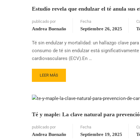
DEMANDA
DE
Estudio revela que endulzar el té anula sus e
TÉ
PREMIUM
publicado por
Fecha
C
EN
Andrea Buenaño
Septiembre 26, 2025
T
SUBASTA
DE
Té sin endulzar y mortalidad: un hallazgo clave para
BANGLADESH
consumo de té sin endulzar está significativament
cardiovasculares (ECV).En …
READ
LEER MÁS
MORE
ABOUT
ESTUDIO
REVELA
QUE
ENDULZAR
Té y maple: La clave natural para prevenció
EL
TÉ
publicado por
Fecha
C
ANULA
Andrea Buenaño
Septiembre 19, 2025
T
SUS