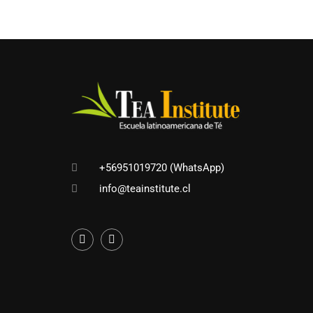
¿D
+56951019720 (WhatsApp)
info@teainstitute.cl
Trasforma tu pasión por el té en cont