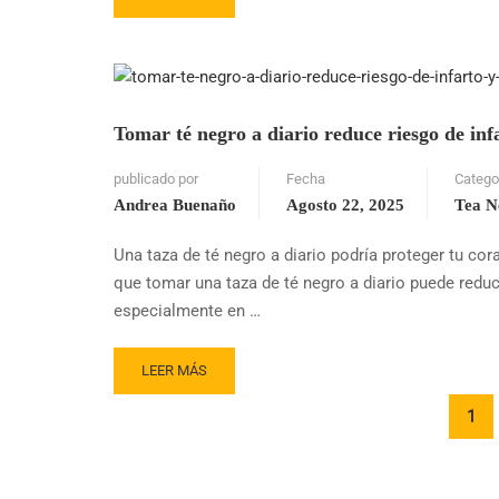
MORE
ABOUT
TEA
HAWAIʻI
CO.
LIDERA
Tomar té negro a diario reduce riesgo de in
EL
CRECIMIENTO
publicado por
Fecha
Catego
DEL
Andrea Buenaño
Agosto 22, 2025
Tea N
TÉ
EN
Una taza de té negro a diario podría proteger tu co
BIG
que tomar una taza de té negro a diario puede reduc
ISLAND,
HAWÁI
especialmente en …
READ
LEER MÁS
MORE
ABOUT
1
TOMAR
TÉ
NEGRO