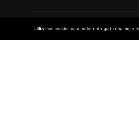
Powered by
Tea Institute Latinoamérica
® 2026. Todos 
Utilizamos cookies para poder entregarte una mejor e