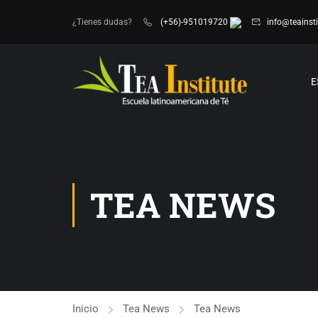
¿Tienes dudas?
(+56)-951019720
info@teainsti
E
TEA NEWS
Inicio
Tea News
Tea News