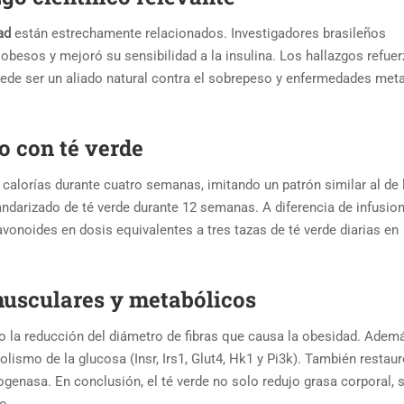
ad
están estrechamente relacionados. Investigadores brasileños
besos y mejoró su sensibilidad a la insulina. Los hallazgos refuer
uede ser un aliado natural contra el sobrepeso y enfermedades met
o con té verde
calorías durante cuatro semanas, imitando un patrón similar al de l
andarizado de té verde durante 12 semanas. A diferencia de infusio
avonoides en dosis equivalentes a tres tazas de té verde diarias en
musculares y metabólicos
do la reducción del diámetro de fibras que causa la obesidad. Adem
ismo de la glucosa (Insr, Irs1, Glut4, Hk1 y Pi3k). También restaur
genasa. En conclusión, el té verde no solo redujo grasa corporal, 