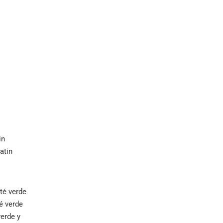
in
atin
té verde
é verde
verde y