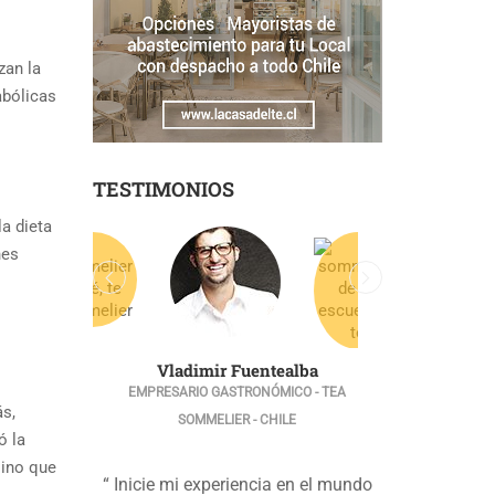
zan la
abólicas
TESTIMONIOS
a dieta
nes
Vladimir Fuentealba
EMPRESARIO GASTRONÓMICO - TEA
ás,
SOMMELIER - CHILE
ó la
sino que
“ Inicie mi experiencia en el mundo