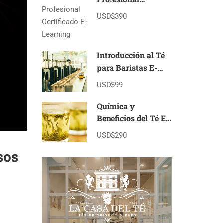
Certificado E-
USD$390
Learning
Introducción al Té
para Baristas E-
learning
USD$99
Química y
Beneficios del Té E-
Learning
USD$290
sos