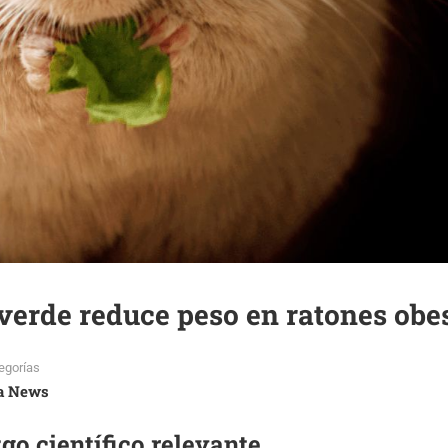
 verde reduce peso en ratones obe
egorías
a News
go científico relevante