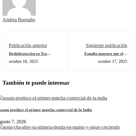
Andrea Buenaño
Publicación anterior
Siguiente publicación
Deshidratación en Tea
Estudio muestra que el té
Blending: Técnicas Clave y
verde reduce peso en ratones
octubre 10, 2025
octubre 17, 2025
Beneficios
obesos
También te puede interesar
ssam produce el primer matcha comercial de la India
gosto 7, 2026