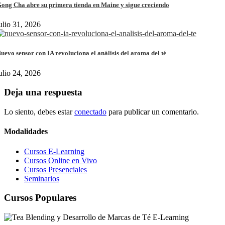
ong Cha abre su primera tienda en Maine y sigue creciendo
ulio 31, 2026
uevo sensor con IA revoluciona el análisis del aroma del té
ulio 24, 2026
Deja una respuesta
Lo siento, debes estar
conectado
para publicar un comentario.
Modalidades
Cursos E-Learning
Cursos Online en Vivo
Cursos Presenciales
Seminarios
Cursos Populares