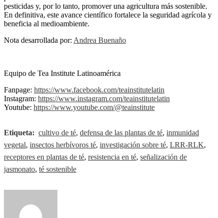
pesticidas y, por lo tanto, promover una agricultura más sostenible.
En definitiva, este avance científico fortalece la seguridad agrícola y
beneficia al medioambiente.
Nota desarrollada por:
Andrea Buenaño
Equipo de Tea Institute Latinoamérica
Fanpage:
https://www.facebook.com/teainstitutelatin
Instagram:
https://www.instagram.com/teainstitutelatin
Youtube:
https://www.youtube.com/@teainstitute
Etiqueta:
cultivo de té
,
defensa de las plantas de té
,
inmunidad
vegetal
,
insectos herbívoros té
,
investigación sobre té
,
LRR-RLK
,
receptores en plantas de té
,
resistencia en té
,
señalización de
jasmonato
,
té sostenible