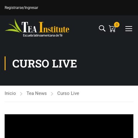
Registrarse
/Ingresar
0
CURSO LIVE
Inicio
Tea News
Curso Live