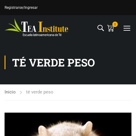
Registrarse
/Ingresar
0
TÉ VERDE PESO
Inicio
té verde peso