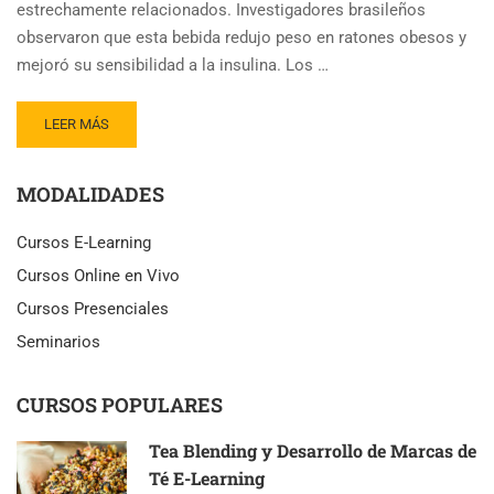
estrechamente relacionados. Investigadores brasileños
observaron que esta bebida redujo peso en ratones obesos y
mejoró su sensibilidad a la insulina. Los …
READ
LEER MÁS
MORE
ABOUT
MODALIDADES
ESTUDIO
MUESTRA
QUE
Cursos E-Learning
EL
Cursos Online en Vivo
TÉ
VERDE
Cursos Presenciales
REDUCE
Seminarios
PESO
EN
RATONES
CURSOS POPULARES
OBESOS
Tea Blending y Desarrollo de Marcas de
Té E-Learning