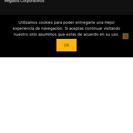
Regalos Corporativos
Utilizamos cookies para poder entregarte una mejor
experiencia de navegación. Si aceptas continuar visitando
nuestro sitio asumimos que estas de acuerdo en su uso.
Powered by
Tea Institute Latinoamérica
® 2026. Todos Los
OK
derechos Reservados
¿DESEAS SER COLABORADOR?
Trasforma tu pasión por el té en contenidos y cursos.
Conviértete en referente del mundo del Té en tu País y en el
extranjero junto a nuestro Apoyo!