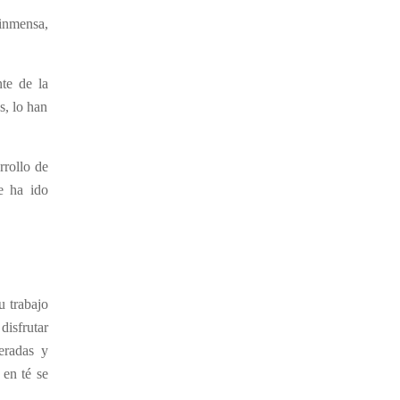
inmensa,
te de la
s, lo han
rrollo de
se ha
ido
u trabajo
disfrutar
eradas y
 en té se