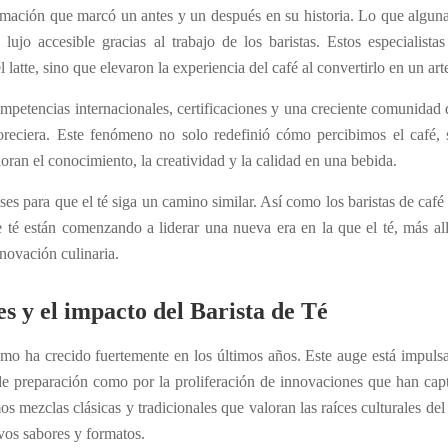
ormación que marcó un antes y un después en su historia. Lo que algun
ujo accesible gracias al trabajo de los baristas. Estos especialista
atte, sino que elevaron la experiencia del café al convertirlo en un art
ompetencias internacionales, certificaciones y una creciente comunidad
floreciera. Este fenómeno no solo redefinió cómo percibimos el café,
an el conocimiento, la creatividad y la calidad en una bebida.
es para que el té siga un camino similar. Así como los baristas de café
e té están comenzando a liderar una nueva era en la que el té, más al
nnovación culinaria.
s y el impacto del Barista de Té
sumo ha crecido
fuertemente
en los últimos años. Este auge está impuls
de preparación como por la proliferación de innovaciones que han cap
 mezclas clásicas y tradicionales que valoran las raíces culturales del 
vos sabores y formatos.