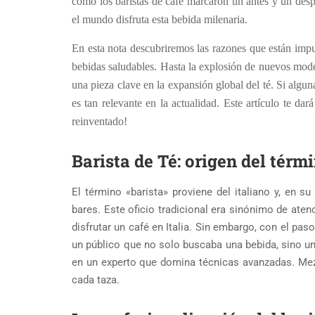
como los baristas de café marcaron un antes y un desp
el mundo disfruta esta bebida milenaria.
En esta nota descubriremos las razones que están impul
bebidas saludables. Hasta la explosión de nuevos mode
una pieza clave en la expansión global del té. Si algun
es tan relevante en la actualidad. Este artículo te dar
reinventado!
Barista de Té: origen del tér
El término «barista» proviene del italiano y, en su
bares. Este oficio tradicional era sinónimo de atenc
disfrutar un café en Italia. Sin embargo, con el pa
un público que no solo buscaba una bebida, sino una
en un experto que domina técnicas avanzadas. Mez
cada taza.