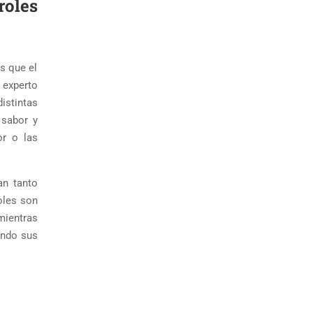
oles
s que el
 experto
istintas
 sabor y
or o las
an tanto
oles son
mientras
ando sus