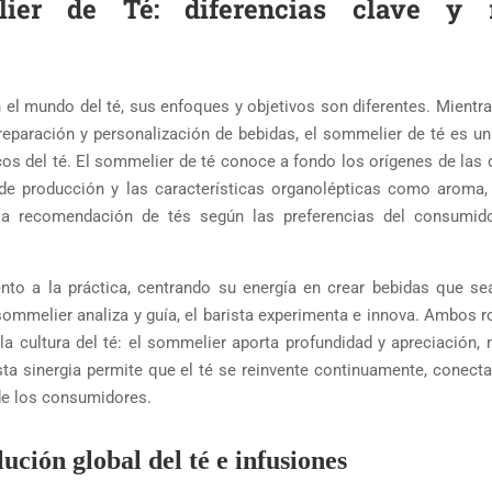
er de Té: diferencias clave y r
l mundo del té, sus enfoques y objetivos son diferentes. Mientra
reparación y personalización de bebidas, el sommelier de té es un
 del té. El sommelier de té conoce a fondo los orígenes de las d
s de producción y las características organolépticas como aroma,
n la recomendación de tés según las preferencias del consumid
ento a la práctica, centrando su energía en crear bebidas que se
ommelier analiza y guía, el barista experimenta e innova. Ambos r
a cultura del té: el sommelier aporta profundidad y apreciación, 
Esta sinergia permite que el té se reinvente continuamente, conect
de los consumidores.
ución global del té e infusiones