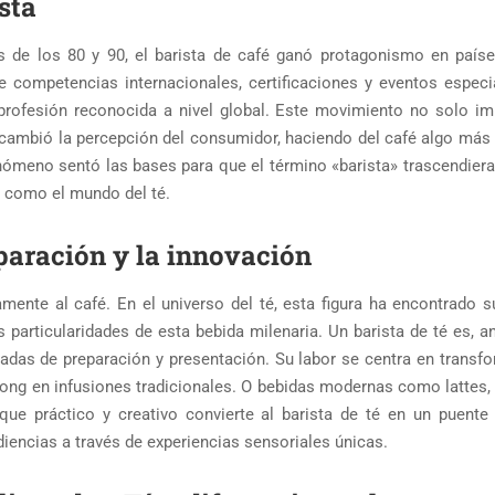
sta
as de los 80 y 90, el barista de café ganó protagonismo en paí
e competencias internacionales, certificaciones y eventos especi
 profesión reconocida a nivel global. Este movimiento no solo im
 cambió la percepción del consumidor, haciendo del café algo más
nómeno sentó las bases para que el término «barista» trascendiera 
s como el mundo del té.
reparación y la innovación
amente al café. En el universo del té, esta figura ha encontrado s
particularidades de esta bebida milenaria. Un barista de té es, an
adas de preparación y presentación. Su labor se centra en transfo
long en infusiones tradicionales. O bebidas modernas como lattes, 
ue práctico y creativo convierte al barista de té en un puente 
udiencias a través de experiencias sensoriales únicas.