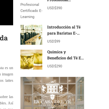
Certificado E-
USD$390
Learning
Introducción al Té
para Baristas E-
nda
learning
USD$99
Química y
Beneficios del Té E-
Learning
USD$290
sta es un
su imagen
s lattes
sobre las
bles. Así