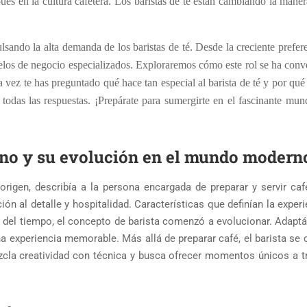
ués en la cultura cafetera. Los baristas de té están cambiando la mane
sando la alta demanda de los baristas de té. Desde la creciente prefer
los de negocio especializados. Exploraremos cómo este rol se ha conv
a vez te has preguntado qué hace tan especial al barista de té y por qué
á todas las respuestas. ¡Prepárate para sumergirte en el fascinante mun
mino y su evolución en el mundo modern
 origen, describía a la persona encargada de preparar y servir caf
ión al detalle y hospitalidad. Características que definían la exper
so del tiempo, el concepto de barista comenzó a evolucionar. Adapt
 experiencia memorable. Más allá de preparar café, el barista se c
cla creatividad con técnica y busca ofrecer momentos únicos a t