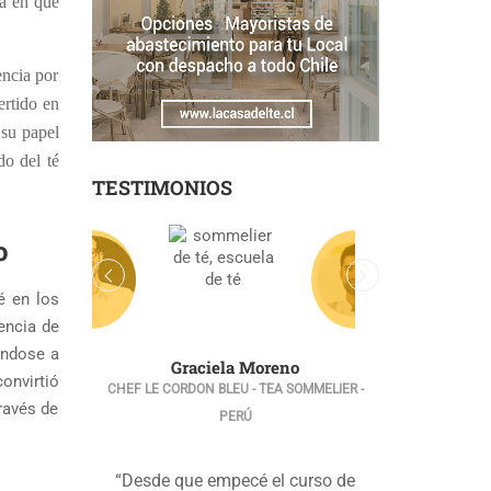
ra en que
encia por
ertido en
 su papel
do del té
TESTIMONIOS
o
é en los
iencia de
ándose a
Graciela Moreno
onvirtió
CHEF LE CORDON BLEU - TEA SOMMELIER -
ravés de
PERÚ
“Desde que empecé el curso de