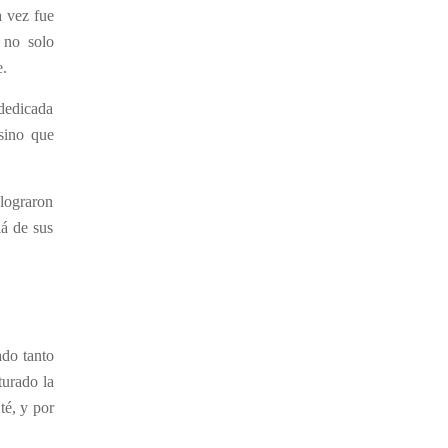
a vez fue
s no solo
e.
 dedicada
 sino que
 lograron
lá de sus
ado tanto
turado la
té, y por