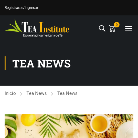
Registrarse
/Ingresar
0
TEA NEWS
Inicio
Tea News
Tea News