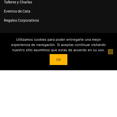
Talleres y Charlas
Eventos de Cata
Regalos Corporativos
Utilizamos cookies para poder entregarte una mejor
experiencia de navegación. Si aceptas continuar visitando
nuestro sitio asumimos que estas de acuerdo en su uso.
Powered by
Tea Institute Latinoamérica
® 2026. Todos Los
OK
derechos Reservados
¿DESEAS SER COLABORADOR?
Trasforma tu pasión por el té en contenidos y cursos.
Conviértete en referente del mundo del Té en tu País y en el