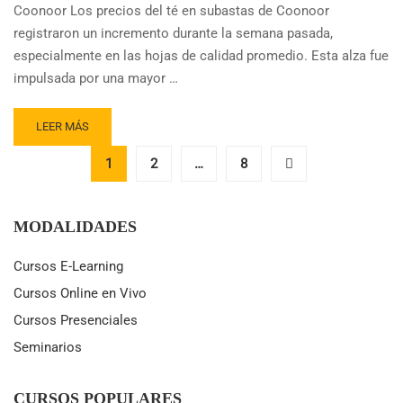
Coonoor Los precios del té en subastas de Coonoor
registraron un incremento durante la semana pasada,
especialmente en las hojas de calidad promedio. Esta alza fue
impulsada por una mayor …
READ
LEER MÁS
MORE
ABOUT
1
2
…
8
PRECIO
DEL
TÉ
MODALIDADES
DE
CALIDAD
Cursos E-Learning
MEDIA
REGISTRA
Cursos Online en Vivo
ALZA
Cursos Presenciales
EN
SUBASTAS
Seminarios
DE
COONOOR,
INDIA
CURSOS POPULARES