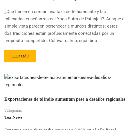
¿Qué tienen en común una taza de té humeante y las
milenarias enseñanzas del Yoga Sutra de Patanjali?. Aunque a
simple vista parecen pertenecer a mundos distintos: estas
dos tradiciones están profundamente conectadas por un
propósito compartido. Cultivar calma, equilibrio …
READ
LEER MÁS
MORE
ABOUT
TÉ
Y
YOGA
SUTRAS
DE
Exportaciones de té indio aumentan pese a desafíos regionales
PATANJALI:
UN
Categorías
CAMINO
Tea News
HACIA
LA