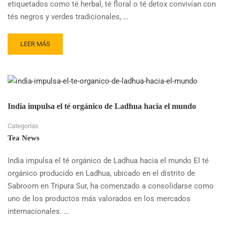
etiquetados como té herbal, té floral o té detox convivían con
tés negros y verdes tradicionales, …
READ
LEER MÁS
MORE
ABOUT
INDIA
ACLARA
POR
LEY
India impulsa el té orgánico de Ladhua hacia el mundo
A
QUÉ
Categorías
PUEDE
Tea News
LLAMARSE
TÉ
India impulsa el té orgánico de Ladhua hacia el mundo El té
EN
orgánico producido en Ladhua, ubicado en el distrito de
EL
MERCADO
Sabroom en Tripura Sur, ha comenzado a consolidarse como
uno de los productos más valorados en los mercados
internacionales. …