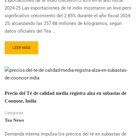
Exportaciones de té indio crecieron 2.85% en el año fiscal
CALMA
2024-25 Las exportaciones de té indio mostraron un leve pero
Y
LA
significativo crecimiento del 2.85% durante el año fiscal 2024-
INTROSPECCIÓN
25, alcanzando las 257.88 millones de kilogramos, según
datos oficiales del Tea …
READ
LEER MÁS
MORE
ABOUT
EXPORTACIONES
DE
TÉ
INDIO
AUMENTAN
Precio del Té de calidad media registra alza en subastas de
PESE
Coonoor, India
A
DESAFÍOS
Categorías
REGIONALES
Tea News
Demanda interna impulsa los precios del té en subastas de