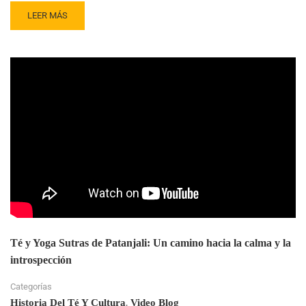
READ
LEER MÁS
MORE
ABOUT
INDIA
IMPULSA
EL
TÉ
ORGÁNICO
DE
LADHUA
HACIA
EL
MUNDO
Té y Yoga Sutras de Patanjali: Un camino hacia la calma y la
introspección
Categorías
,
Historia Del Té Y Cultura
Video Blog