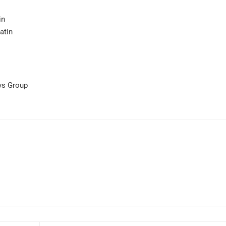
in
atin
ys Group