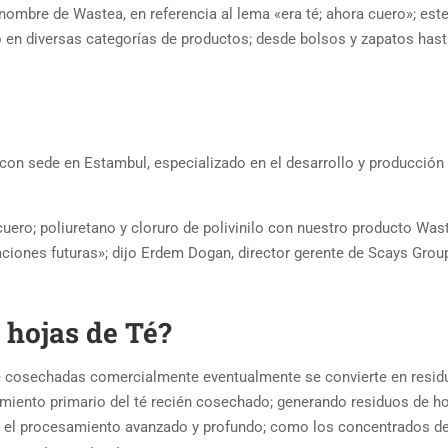
nombre de Wastea, en referencia al lema «era té; ahora cuero»; est
do en diversas categorías de productos; desde bolsos y zapatos has
con sede en Estambul, especializado en el desarrollo y producción
uero; poliuretano y cloruro de polivinilo con nuestro producto Was
ciones futuras»; dijo Erdem Dogan, director gerente de Scays Group
 hojas de Té?
é cosechadas comercialmente eventualmente se convierte en resid
amiento primario del té recién cosechado; generando residuos de ho
n el procesamiento avanzado y profundo; como los concentrados de 