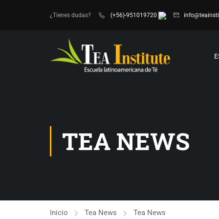
¿Tienes dudas?
(+56)-951019720
info@teainsti
E
TEA NEWS
Inicio
Tea News
Tea News