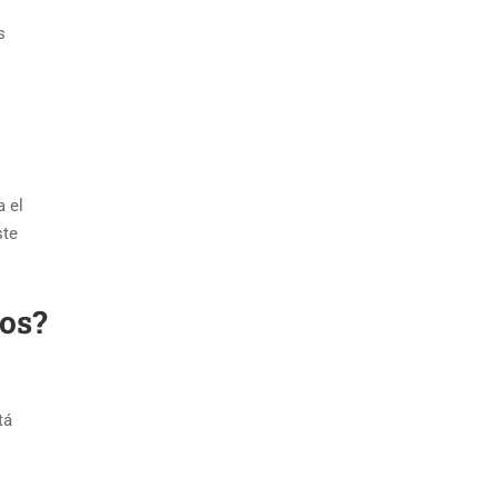
s
a el
ste
uos?
tá