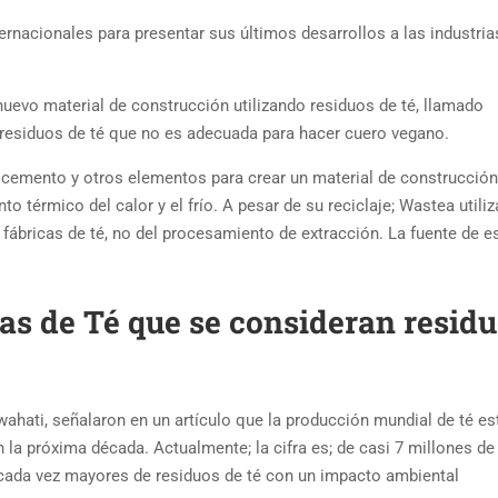
ernacionales para presentar sus últimos desarrollos a las industria
nuevo material de construcción utilizando residuos de té, llamado
e residuos de té que no es adecuada para hacer cuero vegano.
on cemento y otros elementos para crear un material de construcción
o térmico del calor y el frío. A pesar de su reciclaje; Wastea utiliz
 fábricas de té, no del procesamiento de extracción. La fuente de e
as de Té que se consideran resid
wahati, señalaron en un artículo que la producción mundial de té es
a próxima década. Actualmente; la cifra es; de casi 7 millones de
cada vez mayores de residuos de té con un impacto ambiental