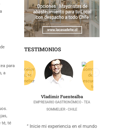
e
ta
 de
TESTIMONIOS
tea para
, a
Vladimir Fuentealba
EMPRESARIO GASTRONÓMICO - TEA
uos.
SOMMELIER - CHILE
jas,
té, té
“ Inicie mi experiencia en el mundo