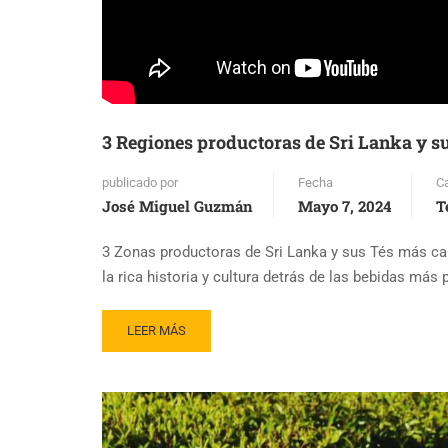
3 Regiones productoras de Sri Lanka y su
publicado por
Fecha
C
José Miguel Guzmán
Mayo 7, 2024
T
3 Zonas productoras de Sri Lanka y sus Tés más car
la rica historia y cultura detrás de las bebidas má
READ
LEER MÁS
MORE
ABOUT
3
REGIONES
PRODUCTORAS