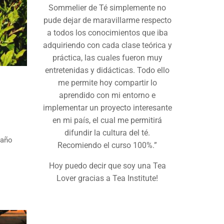
como complemento al desarrollo
culinario de marcas de Té en el área
de Food Service. Y desde la primera
sesión de e-learning, me di cuenta de
lo poco que sabía y lo mucho que
iba a aprender. Sin duda, Tea
Institute me ha dado el conocimiento
necesario para seguir
perfeccionándome en el mundo del
té y también como chef.”
 año