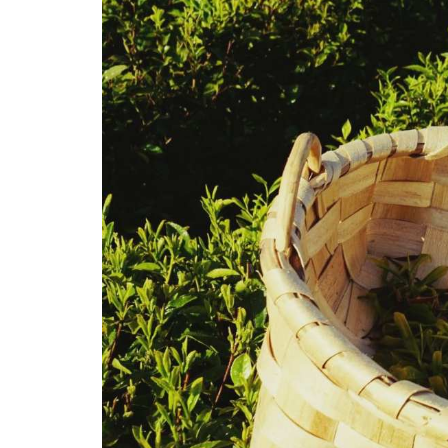
DE
SRI
LANKA
Y
SUS
TÉS
MÁS
CARACTERÍSTICOS