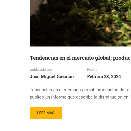
Tendencias en el mercado global: produc
publicado por
Fecha
José Miguel Guzmán
Febrero 23, 2024
Tendencias en el mercado global: producción de té 
publicó un informe que describe la disminución en la
READ
LEER MÁS
MORE
ABOUT
TENDENCIAS