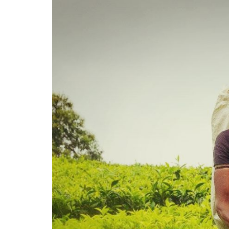
EN
EL
MERCADO
GLOBAL:
PRODUCCIÓN
DE
TÉ
CON
VALOR
AGREGADO