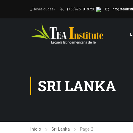
¿Tienes dudas?
(+56)-951019720
info@teainsti
E
SRI LANKA
Inicio
Sri Lanka
Page 2