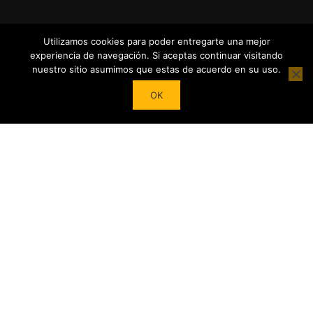
Utilizamos cookies para poder entregarte una mejor
experiencia de navegación. Si aceptas continuar visitando
nuestro sitio asumimos que estas de acuerdo en su uso.
Powered by
Tea Institute Latinoamérica
® 2026. Todos Los
OK
derechos Reservados
¿DESEAS SER COLABORADOR?
Trasforma tu pasión por el té en contenidos y cursos.
Conviértete en referente del mundo del Té en tu País y en el
extranjero junto a nuestro Apoyo!