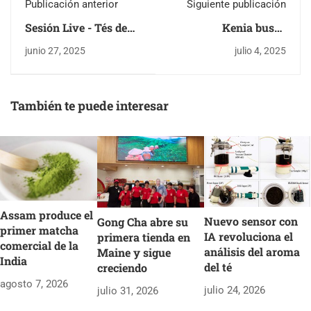
Publicación anterior
Siguiente publicación
Sesión Live - Tés de
Kenia busca
India - Regiones
alternativas a
junio 27, 2025
julio 4, 2025
Productoras menos
Rainforest Alliance
Conocidas
por altos costos de té
También te puede interesar
Assam produce el
Nuevo sensor con
Gong Cha abre su
primer matcha
IA revoluciona el
primera tienda en
comercial de la
análisis del aroma
Maine y sigue
India
del té
creciendo
agosto 7, 2026
julio 24, 2026
julio 31, 2026