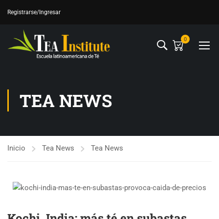
Registrarse
/Ingresar
0
TEA NEWS
Inicio
Tea News
Tea News
Kochi, India: más té en subastas