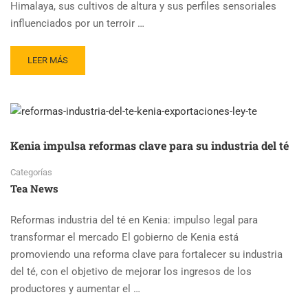
Himalaya, sus cultivos de altura y sus perfiles sensoriales
influenciados por un terroir …
READ
LEER MÁS
MORE
ABOUT
CRISIS
EXPORTADORA
OBLIGA
AL
Kenia impulsa reformas clave para su industria del té
CIERRE
DEL
Categorías
TÉ
Tea News
DE
NEPAL
Reformas industria del té en Kenia: impulso legal para
transformar el mercado El gobierno de Kenia está
promoviendo una reforma clave para fortalecer su industria
del té, con el objetivo de mejorar los ingresos de los
productores y aumentar el …