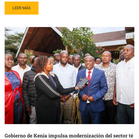
READ
LEER MÁS
MORE
ABOUT
KENIA
IMPULSA
REFORMAS
CLAVE
PARA
SU
INDUSTRIA
DEL
TÉ
Gobierno de Kenia impulsa modernización del sector té