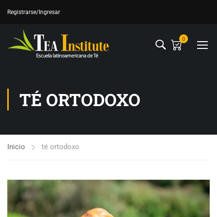
Registrarse
/Ingresar
0
TÉ ORTODOXO
Inicio
té ortodoxo