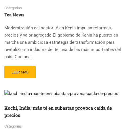
Categorías
Tea News
Modernización del sector té en Kenia impulsa reformas,
precios y valor agregado El gobierno de Kenia ha puesto en
marcha una ambiciosa estrategia de transformación para
revitalizar su industria del té, una de las más importantes del
país. Con una …
READ
LEER MÁS
MORE
ABOUT
GOBIERNO
DE
KENIA
IMPULSA
Kochi, India: más té en subastas provoca caída de
MODERNIZACIÓN
precios
DEL
SECTOR
Categorías