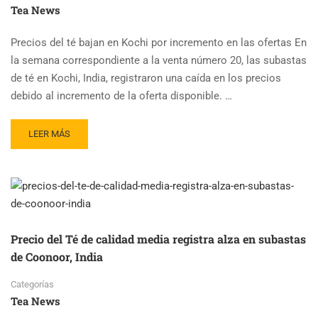
TÉ
Tea News
Precios del té bajan en Kochi por incremento en las ofertas En
la semana correspondiente a la venta número 20, las subastas
de té en Kochi, India, registraron una caída en los precios
debido al incremento de la oferta disponible. …
READ
LEER MÁS
MORE
ABOUT
KOCHI,
INDIA:
MÁS
TÉ
EN
Precio del Té de calidad media registra alza en subastas
SUBASTAS
de Coonoor, India
PROVOCA
CAÍDA
Categorías
DE
Tea News
PRECIOS