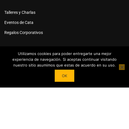
Talleres y Charlas
Eventos de Cata
Regalos Corporativos
Utilizamos cookies para poder entregarte una mejor
experiencia de navegación. Si aceptas continuar visitando
nuestro sitio asumimos que estas de acuerdo en su uso.
Powered by
Tea Institute Latinoamérica
® 2026. Todos Los
OK
derechos Reservados
¿DESEAS SER COLABORADOR?
Trasforma tu pasión por el té en contenidos y cursos.