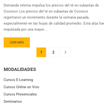
Demanda interna impulsa los precios del té en subastas de
Coonoor Los precios del té en subastas de Coonoor
registraron un incremento durante la semana pasada,
especialmente en las hojas de calidad promedio. Esta alza fue
impulsada por una mayor …
READ
LEER MÁS
MORE
ABOUT
1
2
PRECIO
DEL
TÉ
MODALIDADES
DE
CALIDAD
Cursos E-Learning
MEDIA
REGISTRA
Cursos Online en Vivo
ALZA
Cursos Presenciales
EN
SUBASTAS
Seminarios
DE