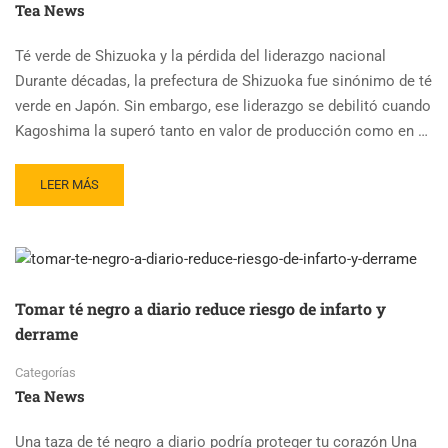
Tea News
TÉ
CHINO
Té verde de Shizuoka y la pérdida del liderazgo nacional
Durante décadas, la prefectura de Shizuoka fue sinónimo de té
verde en Japón. Sin embargo, ese liderazgo se debilitó cuando
Kagoshima la superó tanto en valor de producción como en …
READ
LEER MÁS
MORE
ABOUT
TÉ
VERDE
DE
SHIZUOKA
Tomar té negro a diario reduce riesgo de infarto y
BUSCA
derrame
RECUPERAR
EL
Categorías
TRONO
Tea News
DEL
TÉ
Una taza de té negro a diario podría proteger tu corazón Una
VERDE