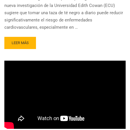
EN
nueva investigación de la Universidad Edith Cowan (ECU)
JAPÓN
sugiere que tomar una taza de té negro a diario puede reducir
significativamente el riesgo de enfermedades
cardiovasculares, especialmente en …
READ
LEER MÁS
MORE
ABOUT
TOMAR
TÉ
NEGRO
A
DIARIO
REDUCE
RIESGO
DE
INFARTO
Y
DERRAME