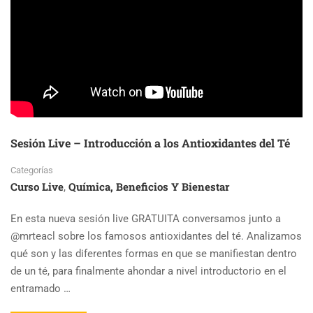
EN
TÉS
NEGROS
Y
SU
IMPACTO
EN
SABOR
Y
BENEFICIOS
Sesión Live – Introducción a los Antioxidantes del Té
Categorías
Curso Live
Química, Beneficios Y Bienestar
,
En esta nueva sesión live GRATUITA conversamos junto a
@mrteacl sobre los famosos antioxidantes del té. Analizamos
qué son y las diferentes formas en que se manifiestan dentro
de un té, para finalmente ahondar a nivel introductorio en el
entramado …