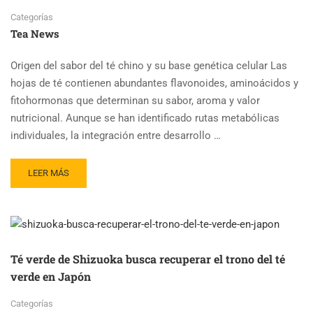
Categorías
Tea News
Origen del sabor del té chino y su base genética celular Las
hojas de té contienen abundantes flavonoides, aminoácidos y
fitohormonas que determinan su sabor, aroma y valor
nutricional. Aunque se han identificado rutas metabólicas
individuales, la integración entre desarrollo …
READ
LEER MÁS
MORE
ABOUT
ESTUDIO
GENÉTICO
REVELA
EL
Té verde de Shizuoka busca recuperar el trono del té
ORIGEN
verde en Japón
DEL
SABOR
Categorías
DEL