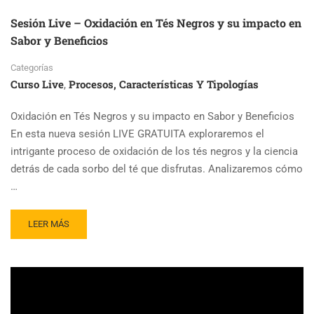
Sesión Live – Oxidación en Tés Negros y su impacto en
Sabor y Beneficios
Categorías
Curso Live
Procesos, Características Y Tipologías
,
Oxidación en Tés Negros y su impacto en Sabor y Beneficios
En esta nueva sesión LIVE GRATUITA exploraremos el
intrigante proceso de oxidación de los tés negros y la ciencia
detrás de cada sorbo del té que disfrutas. Analizaremos cómo
…
READ
LEER MÁS
MORE
ABOUT
SESIÓN
LIVE
–
OXIDACIÓN