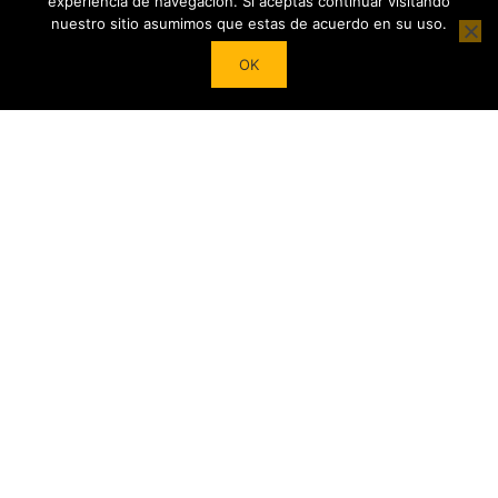
experiencia de navegación. Si aceptas continuar visitando
nuestro sitio asumimos que estas de acuerdo en su uso.
Powered by
Tea Institute Latinoamérica
® 2026. Todos Los
OK
derechos Reservados
¿DESEAS SER COLABORADOR?
Trasforma tu pasión por el té en contenidos y cursos.
Conviértete en referente del mundo del Té en tu País y en el
extranjero junto a nuestro Apoyo!
COMIENZA AHORA