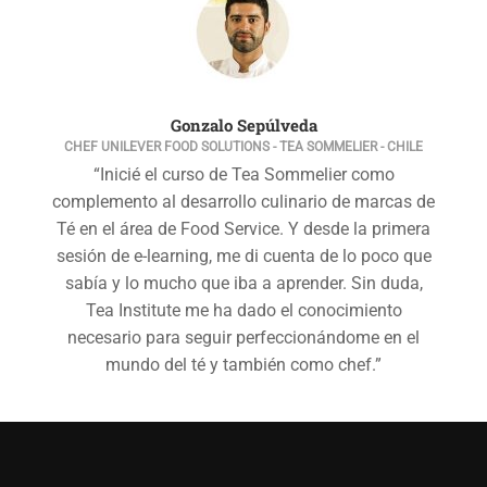
Gonzalo Sepúlveda
CHEF UNILEVER FOOD SOLUTIONS - TEA SOMMELIER - CHILE
“Inicié el curso de Tea Sommelier como
complemento al desarrollo culinario de marcas de
Té en el área de Food Service. Y desde la primera
sesión de e-learning, me di cuenta de lo poco que
sabía y lo mucho que iba a aprender. Sin duda,
Tea Institute me ha dado el conocimiento
necesario para seguir perfeccionándome en el
mundo del té y también como chef.”
Graciela Moreno
Juliana Rosa
DECORADORA DE INTERIORES - TEA SOMMELIER - BRASIL
CHEF LE CORDON BLEU - TEA SOMMELIER - PERÚ