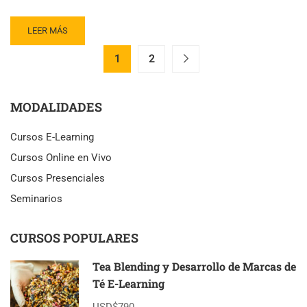
READ
LEER MÁS
MORE
ABOUT
1
2
ŌURA
KEI
Y
MODALIDADES
LA
EXPORTACIÓN
Cursos E-Learning
DE
TÉ
Cursos Online en Vivo
JAPONÉS
Cursos Presenciales
AL
MUNDO
Seminarios
CURSOS POPULARES
Tea Blending y Desarrollo de Marcas de
Té E-Learning
USD$790