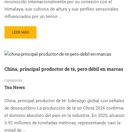
reconocido internacionalmente por su conexión con el
Himalaya, sus cultivos de altura y sus perfiles sensoriales
influenciados por un terroir …
READ
LEER MÁS
MORE
ABOUT
CRISIS
EXPORTADORA
OBLIGA
AL
China, principal productor de té, pero débil en marcas
CIERRE
DEL
Categorías
TÉ
Tea News
DE
NEPAL
China, principal productor de té: liderazgo global con señales
de desequilibrio La producción de té en China 2026 confirma
el dominio absoluto del país en la industria. En 2025, alcanzó
3.92 millones de toneladas métricas, representando casi la
mitad de …