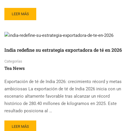
READ
LEER MÁS
MORE
ABOUT
CHINA,
PRINCIPAL
PRODUCTOR
DE
India redefine su estrategia exportadora de té en 2026
TÉ,
PERO
Categorías
DÉBIL
Tea News
EN
MARCAS
Exportación de té de India 2026: crecimiento récord y metas
ambiciosas La exportación de té de India 2026 inicia con un
escenario altamente favorable tras alcanzar un récord
histórico de 280.40 millones de kilogramos en 2025. Este
resultado posiciona al …
READ
LEER MÁS