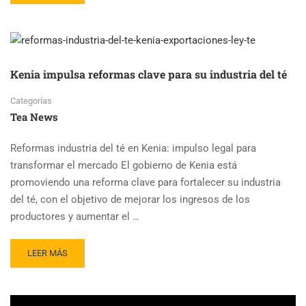
MORE
ABOUT
INDIA
REDEFINE
SU
ESTRATEGIA
Kenia impulsa reformas clave para su industria del té
EXPORTADORA
DE
Categorías
TÉ
Tea News
EN
2026
Reformas industria del té en Kenia: impulso legal para
transformar el mercado El gobierno de Kenia está
promoviendo una reforma clave para fortalecer su industria
del té, con el objetivo de mejorar los ingresos de los
productores y aumentar el …
READ
LEER MÁS
MORE
ABOUT
KENIA