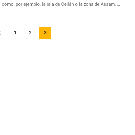
 como, por ejemplo, la isla de Ceilán o la zona de Assam, …
1
2
3