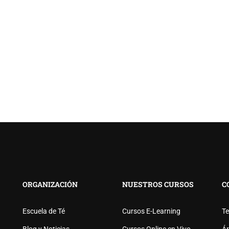
ORGANIZACIÓN
NUESTROS CURSOS
C
DESEAS SER COLABORADO
Escuela de Té
Cursos E-Learning
Te