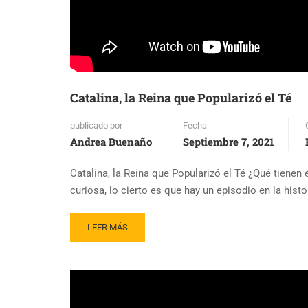
Catalina, la Reina que Popularizó el Té
publicado por
Fecha
Andrea Buenaño
Septiembre 7, 2021
Catalina, la Reina que Popularizó el Té ¿Qué tienen
curiosa, lo cierto es que hay un episodio en la hist
READ
LEER MÁS
MORE
ABOUT
CATALINA,
LA
REINA