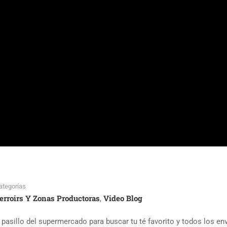
ategorías
erroirs Y Zonas Productoras
Video Blog
,
 pasillo del supermercado para buscar tu té favorito y todos los e