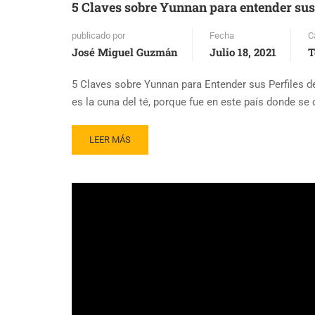
5 Claves sobre Yunnan para entender sus 
publicado por
Fecha
C
José Miguel Guzmán
Julio 18, 2021
T
5 Claves sobre Yunnan para Entender sus Perfiles de
es la cuna del té, porque fue en este país donde se
READ
LEER MÁS
MORE
ABOUT
5
CLAVES
SOBRE
YUNNAN
PARA
ENTENDER
SUS
PERFILES
DE
TÉ