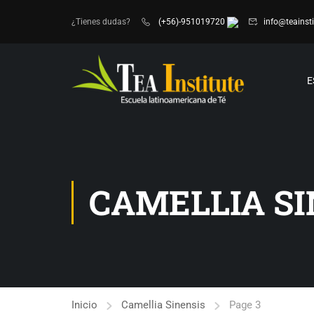
¿Tienes dudas?
(+56)-951019720
info@teainsti
E
CAMELLIA SI
Inicio
Camellia Sinensis
Page 3