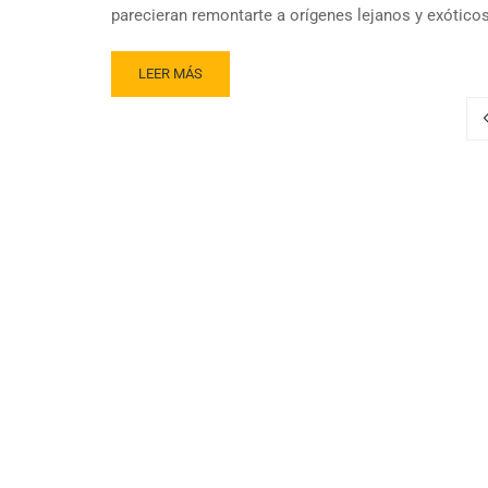
parecieran remontarte a orígenes lejanos y exóticos
READ
LEER MÁS
MORE
ABOUT
TÉ
ARGENTINO:
EL
GIGANTE
DE
AMÉRICA