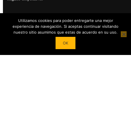
Utilizamos cookies para poder entregarte una mejor
experiencia de navegación. Si aceptas continuar visitando
nuestro sitio asumimos que estas de acuerdo en su uso.
Powered by
Tea Institute Latinoamérica
® 2026. Todos Los derechos
OK
Reservados
USD$99
COMPRAR CURSO
¿DESEAS SER COLABORADOR?
Trasforma tu pasión por el té en contenidos y cursos. Conviértete
en referente del mundo del Té en tu País y en el extranjero junto
a nuestro Apoyo!