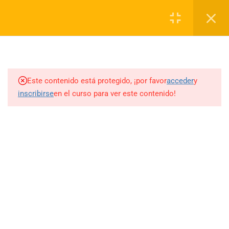
Registrarse
/Ingresar
0
1
INSTRUCCIONES DE USO
DE LA PLATAFORMA
Este contenido está protegido, ¡por favor
acceder
y
inscribirse
en el curso para ver este contenido!
2
PARTE 1 – ORIGENES Y
+56951019720 (WhatsApp)
REGIONES PRODUCTORAS
info@teainstitute.cl
Video Módulo 1
66 minutos
Quiz de Avance 1
4 preguntas
10 minutos
ORGANIZACIÓN