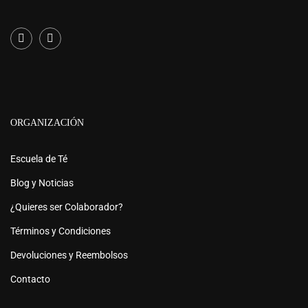
los clientes de mis cafeterías, experiencia que disfruté
recomiendo a todos”.
Hoy puedo decir que soy una Tea Lover gracias a Tea
desde el primer momento. Lo recomiendo a ciegas. ”
Institute!
ORGANIZACIÓN
Escuela de Té
Blog y Noticias
¿Quieres ser Colaborador?
Términos y Condiciones
Devoluciones y Reembolsos
Contacto