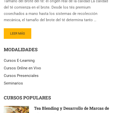
Tamaño del brote del té: el origen real de la calidad La calidad
del té comienza en el brote. Desde los tés premium
cosechados a mano hasta los sistemas de recolección
mecánica, el tamaño del brote del té determina tanto …
READ
LEER MÁS
MORE
ABOUT
MODALIDADES
CIENTÍFICOS
DESCUBREN
GEN
Cursos E-Learning
QUE
Cursos Online en Vivo
DEFINE
EL
Cursos Presenciales
TAMAÑO
Seminarios
DEL
BROTE
DEL
CURSOS POPULARES
TÉ
Tea Blending y Desarrollo de Marcas de