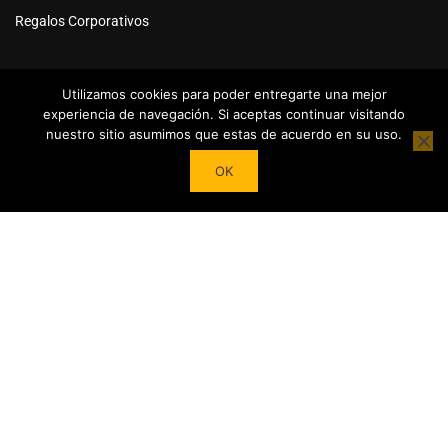
Regalos Corporativos
Utilizamos cookies para poder entregarte una mejor
experiencia de navegación. Si aceptas continuar visitando
nuestro sitio asumimos que estas de acuerdo en su uso.
Powered by
Tea Institute Latinoamérica
® 2026. Todos Los
OK
derechos Reservados
¿DESEAS SER COLABORADOR?
Trasforma tu pasión por el té en contenidos y cursos.
Conviértete en referente del mundo del Té en tu País y en el
extranjero junto a nuestro Apoyo!