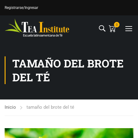
Registrarse
/Ingresar
0
TAMAÑO DEL BROTE
DEL TÉ
Inicio
tamaño del brote del té