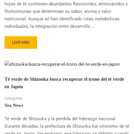
hojas de té contienen abundantes flavonoides, aminoácidos y
fitohormonas que determinan su sabor, aroma y valor
nutricional. Aunque se han identificado rutas metabólicas
individuales, la integración entre desarrollo …
READ
LEER MÁS
MORE
ABOUT
ESTUDIO
GENÉTICO
REVELA
EL
Té verde de Shizuoka busca recuperar el trono del té verde
ORIGEN
en Japón
DEL
SABOR
Categorías
DEL
Tea News
TÉ
CHINO
Té verde de Shizuoka y la pérdida del liderazgo nacional
Durante décadas, la prefectura de Shizuoka fue sinónimo de té
verde en Japón. Sin embargo, ese liderazgo se debilitó cuando