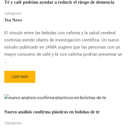
Té y café podrían ayudar a reducir el riesgo de demencia
Categorías
Tea News
El vínculo entre las bebidas con cafeína y la salud cerebral
continúa siendo objeto de investigación científica. Un nuevo
estudio publicado en JAMA sugiere que las personas con un
mayor consumo de café y té con cafeína podrían presentar un
…
READ
LEER MÁS
MORE
ABOUT
TÉ
Y
CAFÉ
PODRÍAN
Nuevo análisis confirma plásticos en bolsitas de té
AYUDAR
A
Categorías
REDUCIR