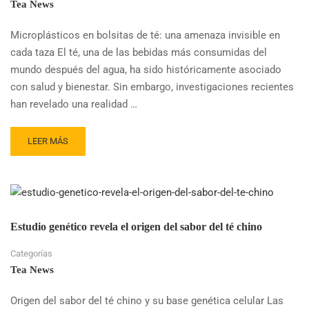
Tea News
EL
RIESGO
Microplásticos en bolsitas de té: una amenaza invisible en
DE
cada taza El té, una de las bebidas más consumidas del
DEMENCIA
mundo después del agua, ha sido históricamente asociado
con salud y bienestar. Sin embargo, investigaciones recientes
han revelado una realidad …
READ
LEER MÁS
MORE
ABOUT
NUEVO
ANÁLISIS
CONFIRMA
PLÁSTICOS
Estudio genético revela el origen del sabor del té chino
EN
BOLSITAS
Categorías
DE
Tea News
TÉ
Origen del sabor del té chino y su base genética celular Las