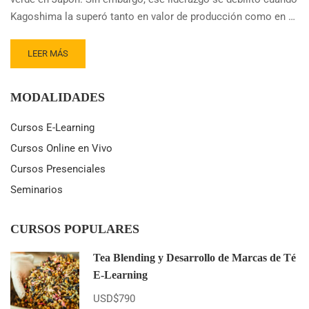
Kagoshima la superó tanto en valor de producción como en …
READ
LEER MÁS
MORE
ABOUT
TÉ
MODALIDADES
VERDE
DE
Cursos E-Learning
SHIZUOKA
Cursos Online en Vivo
BUSCA
RECUPERAR
Cursos Presenciales
EL
Seminarios
TRONO
DEL
TÉ
CURSOS POPULARES
VERDE
EN
Tea Blending y Desarrollo de Marcas de Té
JAPÓN
E-Learning
USD$790