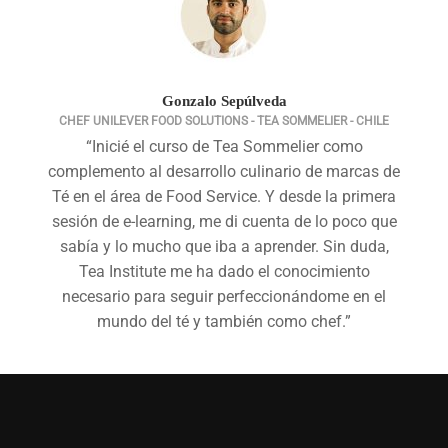
Gonzalo Sepúlveda
CHEF UNILEVER FOOD SOLUTIONS - TEA SOMMELIER - CHILE
“Inicié el curso de Tea Sommelier como
complemento al desarrollo culinario de marcas de
Té en el área de Food Service. Y desde la primera
sesión de e-learning, me di cuenta de lo poco que
sabía y lo mucho que iba a aprender. Sin duda,
Tea Institute me ha dado el conocimiento
necesario para seguir perfeccionándome en el
mundo del té y también como chef.”
Graciela Moreno
Juliana Rosa
DECORADORA DE INTERIORES - TEA SOMMELIER - BRASIL
CHEF LE CORDON BLEU - TEA SOMMELIER - PERÚ
“ Hace 4 años que dirijo una Tienda/Atelier en São
“Desde que empecé el curso de Sommelier de Té