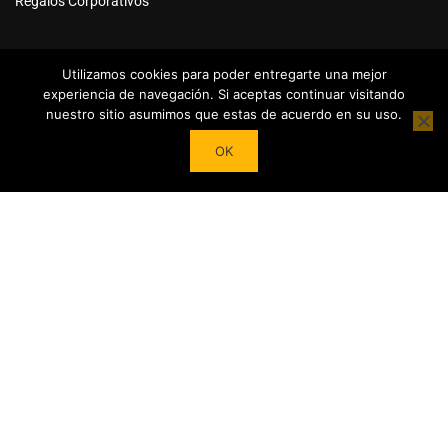
Regalos Corporativos
Utilizamos cookies para poder entregarte una mejor
experiencia de navegación. Si aceptas continuar visitando
nuestro sitio asumimos que estas de acuerdo en su uso.
Powered by
Tea Institute Latinoamérica
® 2026. Todos Los
OK
derechos Reservados
¿DESEAS SER COLABORADOR?
Trasforma tu pasión por el té en contenidos y cursos.
Conviértete en referente del mundo del Té en tu País y en el
extranjero junto a nuestro Apoyo!