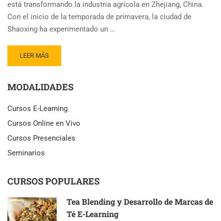
está transformando la industria agrícola en Zhejiang, China.
Con el inicio de la temporada de primavera, la ciudad de
Shaoxing ha experimentado un …
READ
LEER MÁS
MORE
ABOUT
MODALIDADES
MODERNIZACIÓN
ELÉCTRICA
IMPULSA
Cursos E-Learning
LA
Cursos Online en Vivo
PRODUCCIÓN
DE
Cursos Presenciales
TÉ
Seminarios
EN
ZHEJIANG
CURSOS POPULARES
Tea Blending y Desarrollo de Marcas de
Té E-Learning