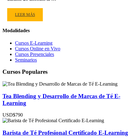
READ
LEER MÁS
MORE
ABOUT
Modalidades
TEA
HAWAIʻI
Cursos E-Learning
CO.
Cursos Online en Vivo
LIDERA
Cursos Presenciales
EL
Seminarios
CRECIMIENTO
DEL
Cursos Populares
TÉ
EN
BIG
Tea Blending y Desarrollo de Marcas de Té E-
ISLAND,
HAWÁI
Learning
USD$790
Barista de Té Profesional Certificado E-Learning