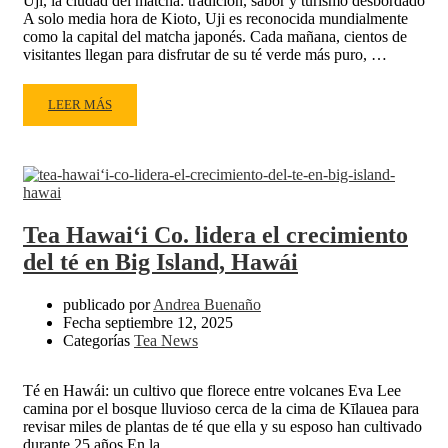
Uji, la ciudad del matcha: tradición, sabor y turismo desbordado
A solo media hora de Kioto, Uji es reconocida mundialmente
como la capital del matcha japonés. Cada mañana, cientos de
visitantes llegan para disfrutar de su té verde más puro, …
READ
LEER MÁS
MORE
ABOUT
UJI,
LA
CIUDAD
DEL
Tea Hawaiʻi Co. lidera el crecimiento
MATCHA
del té en Big Island, Hawái
EN
KIOTO
publicado por
Andrea Buenaño
QUE
Fecha
septiembre 12, 2025
SUFRE
Categorías
Tea News
POR
EL
TURISMO
Té en Hawái: un cultivo que florece entre volcanes Eva Lee
camina por el bosque lluvioso cerca de la cima de Kīlauea para
revisar miles de plantas de té que ella y su esposo han cultivado
durante 25 años.En la …