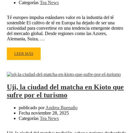
Categorías
Tea News
RAREZA
Y
PIEZAS
Té europeo impulsa estándares valor en la industria del té
IMPOSIBLES
sostenible El cultivo de té en Europa ha dejado de ser una
DE
curiosidad para convertirse en una tendencia emergente dentro
CONSEGUIR
del mercado global. Desde regiones como las Azores,
Alemania, Suiza, …
READ
LEER MÁS
MORE
ABOUT
EUROPA
IMPULSA
NUEVOS
Uji, la ciudad del matcha en Kioto que
ESTÁNDARES
sufre por el turismo
DE
VALOR
EN
publicado por
Andrea Buenaño
Fecha
noviembre 28, 2025
EL
Categorías
Tea News
TÉ