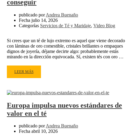
conseguir
publicado por
Andrea Buenaño
Fecha
julio 14, 2026
Categorías
Servicios de Té y Maridaje
,
Video Blog
Si crees que un té de lujo extremo es aquel que viene decorado
con láminas de oro comestible, cristales brillantes o empaques
dignos de joyería, déjame decirte algo: probablemente estás
mirando en la dirección equivocada. Sí, existen tés con oro …
READ
LEER MÁS
MORE
ABOUT
LOS
TÉS
MÁS
Europa impulsa nuevos estándares de
CAROS
valor en el té
DEL
MUNDO:
LUJO
publicado por
Andrea Buenaño
Fecha
abril 10, 2026
EXTREMO,