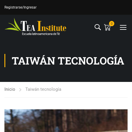
Registrarse
/Ingresar
0
TAIWÁN TECNOLOGÍA
Inicio
Taiwán tecnología