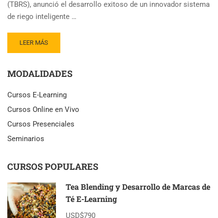
(TBRS), anunció el desarrollo exitoso de un innovador sistema
de riego inteligente …
READ
LEER MÁS
MORE
ABOUT
MODALIDADES
IA
IMPULSA
RIEGO
Cursos E-Learning
INTELIGENTE
Cursos Online en Vivo
EN
CULTIVOS
Cursos Presenciales
DE
Seminarios
TÉ
CURSOS POPULARES
Tea Blending y Desarrollo de Marcas de
Té E-Learning
USD$790