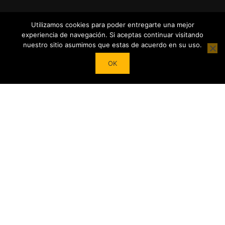
Utilizamos cookies para poder entregarte una mejor
experiencia de navegación. Si aceptas continuar visitando
nuestro sitio asumimos que estas de acuerdo en su uso.
Powered by
Tea Institute Latinoamérica
® 2026. Todos Los
OK
derechos Reservados
¿DESEAS SER COLABORADOR?
Trasforma tu pasión por el té en contenidos y cursos.
Conviértete en referente del mundo del Té en tu País y en el
extranjero junto a nuestro Apoyo!
COMIENZA AHORA