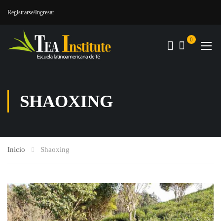
Registrarse
/Ingresar
0
SHAOXING
Inicio
Shaoxing