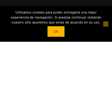
Utilizamos cookies para poder entregarte una mejor
experiencia de navegación. Si aceptas continuar visitando
nuestro sitio asumimos que estas de acuerdo en su uso.
Powered by
Tea Institute Latinoamérica
® 2026. Todos Los derechos
OK
Reservados
¿DESEAS SER COLABORADOR?
Trasforma tu pasión por el té en contenidos y cursos. Conviértete
en referente del mundo del Té en tu País y en el extranjero junto a
nuestro Apoyo!
COMIENZA AHORA