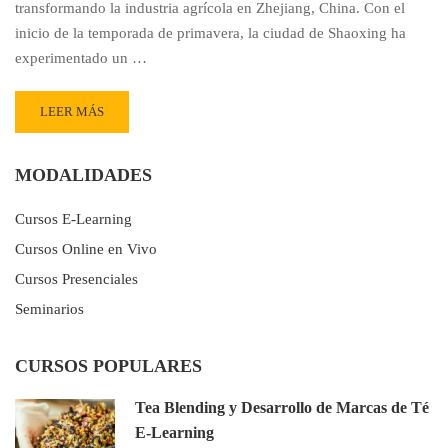
transformando la industria agrícola en Zhejiang, China. Con el
inicio de la temporada de primavera, la ciudad de Shaoxing ha
experimentado un …
READ
LEER MÁS
MORE
ABOUT
MODERNIZACIÓN
MODALIDADES
ELÉCTRICA
IMPULSA
Cursos E-Learning
LA
Cursos Online en Vivo
PRODUCCIÓN
DE
Cursos Presenciales
TÉ
Seminarios
EN
ZHEJIANG
CURSOS POPULARES
Tea Blending y Desarrollo de Marcas de Té
E-Learning