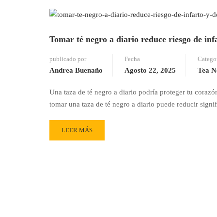
Tomar té negro a diario reduce riesgo de in
publicado por
Fecha
Catego
Andrea Buenaño
Agosto 22, 2025
Tea N
Una taza de té negro a diario podría proteger tu cora
tomar una taza de té negro a diario puede reducir sign
READ
LEER MÁS
MORE
ABOUT
TOMAR
TÉ
NEGRO
A
DIARIO
REDUCE
RIESGO