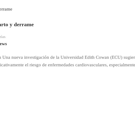
farto y derrame
rías
ews
zón Una nueva investigación de la Universidad Edith Cowan (ECU) sugie
ificativamente el riesgo de enfermedades cardiovasculares, especialmen