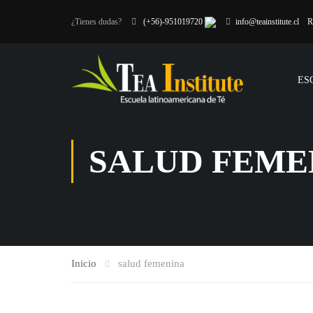
¿Tienes dudas?
(+56)-951019720
info@teainstitute.cl
R
ES
SALUD FEME
Inicio
salud femenina