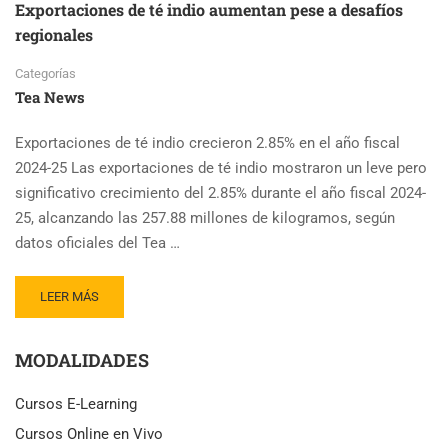
Exportaciones de té indio aumentan pese a desafíos
regionales
Categorías
Tea News
Exportaciones de té indio crecieron 2.85% en el año fiscal
2024-25 Las exportaciones de té indio mostraron un leve pero
significativo crecimiento del 2.85% durante el año fiscal 2024-
25, alcanzando las 257.88 millones de kilogramos, según
datos oficiales del Tea …
READ
LEER MÁS
MORE
ABOUT
MODALIDADES
EXPORTACIONES
DE
TÉ
Cursos E-Learning
INDIO
Cursos Online en Vivo
AUMENTAN