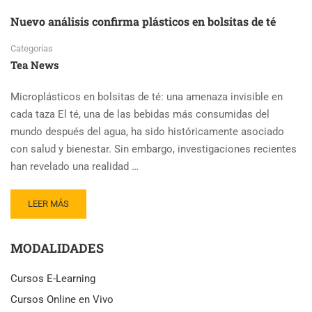
Nuevo análisis confirma plásticos en bolsitas de té
Categorías
Tea News
Microplásticos en bolsitas de té: una amenaza invisible en
cada taza El té, una de las bebidas más consumidas del
mundo después del agua, ha sido históricamente asociado
con salud y bienestar. Sin embargo, investigaciones recientes
han revelado una realidad …
READ
LEER MÁS
MORE
ABOUT
MODALIDADES
NUEVO
ANÁLISIS
CONFIRMA
Cursos E-Learning
PLÁSTICOS
Cursos Online en Vivo
EN