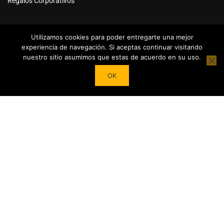
Regalos Corporativos
Utilizamos cookies para poder entregarte una mejor
experiencia de navegación. Si aceptas continuar visitando
nuestro sitio asumimos que estas de acuerdo en su uso.
Powered by
Tea Institute Latinoamérica
® 2026. Todos Los
OK
derechos Reservados
¿DESEAS SER COLABORADOR?
Trasforma tu pasión por el té en contenidos y cursos.
Conviértete en referente del mundo del Té en tu País y en el
extranjero junto a nuestro Apoyo!