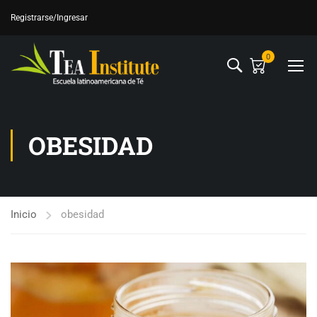
Registrarse
/Ingresar
0
OBESIDAD
Inicio
obesidad