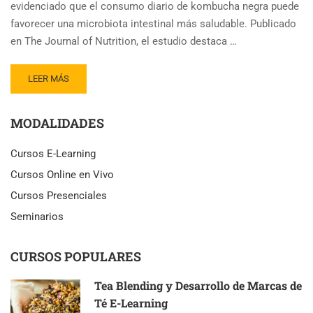
evidenciado que el consumo diario de kombucha negra puede
favorecer una microbiota intestinal más saludable. Publicado
en The Journal of Nutrition, el estudio destaca …
READ
LEER MÁS
MORE
ABOUT
MODALIDADES
KOMBUCHA
NEGRA
REDUCE
Cursos E-Learning
MICROBIOS
Cursos Online en Vivo
INTESTINALES
LIGADOS
Cursos Presenciales
A
Seminarios
OBESIDAD
CURSOS POPULARES
Tea Blending y Desarrollo de Marcas de
Té E-Learning