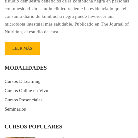
Estudio demuestra beneficios de la kombucha negra en personas
con obesidad Un estudio clínico reciente ha evidenciado que el
consumo diario de kombucha negra puede favorecer una
microbiota intestinal más saludable. Publicado en The Journal of
Nutrition, el estudio destaca …
READ
LEER MÁS
MORE
ABOUT
KOMBUCHA
MODALIDADES
NEGRA
REDUCE
Cursos E-Learning
MICROBIOS
Cursos Online en Vivo
INTESTINALES
LIGADOS
Cursos Presenciales
A
Seminarios
OBESIDAD
CURSOS POPULARES