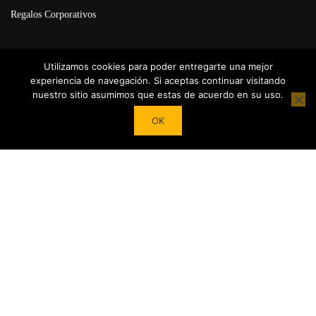
Regalos Corporativos
Utilizamos cookies para poder entregarte una mejor
experiencia de navegación. Si aceptas continuar visitando
nuestro sitio asumimos que estas de acuerdo en su uso.
Powered by
Tea Institute Latinoamérica
® 2026. Todos Los derechos
OK
Reservados
¿DESEAS SER COLABORADOR?
Trasforma tu pasión por el té en contenidos y cursos. Conviértete
en referente del mundo del Té en tu País y en el extranjero junto a
nuestro Apoyo!