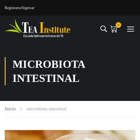
Registrarse
/Ingresar
0
MICROBIOTA
INTESTINAL
Inicio
microbiota intestinal