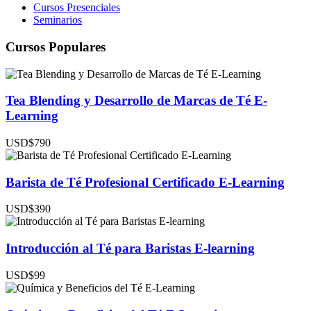
CLAVE
Cursos Presenciales
PARA
Seminarios
SU
INDUSTRIA
Cursos Populares
DEL
TÉ
Tea Blending y Desarrollo de Marcas de Té E-
Learning
USD$790
Barista de Té Profesional Certificado E-Learning
USD$390
Introducción al Té para Baristas E-learning
USD$99