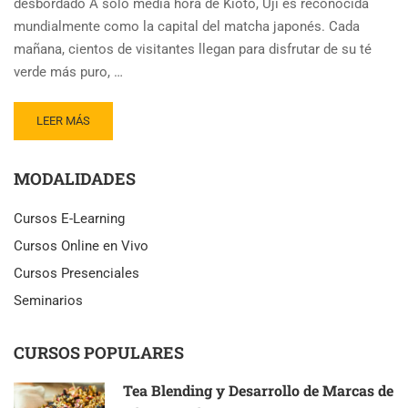
desbordado A solo media hora de Kioto, Uji es reconocida
mundialmente como la capital del matcha japonés. Cada
mañana, cientos de visitantes llegan para disfrutar de su té
verde más puro, …
READ
LEER MÁS
MORE
ABOUT
MODALIDADES
UJI,
LA
CIUDAD
Cursos E-Learning
DEL
Cursos Online en Vivo
MATCHA
EN
Cursos Presenciales
KIOTO
Seminarios
QUE
SUFRE
POR
CURSOS POPULARES
EL
TURISMO
Tea Blending y Desarrollo de Marcas de