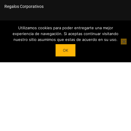
Regalos Corporativos
Utilizamos cookies para poder entregarte una mejor
experiencia de navegación. Si aceptas continuar visitando
nuestro sitio asumimos que estas de acuerdo en su uso.
Powered by
Tea Institute Latinoamérica
® 2026. Todos Los
OK
derechos Reservados
¿DESEAS SER COLABORADOR?
Trasforma tu pasión por el té en contenidos y cursos.
Conviértete en referente del mundo del Té en tu País y en el
extranjero junto a nuestro Apoyo!