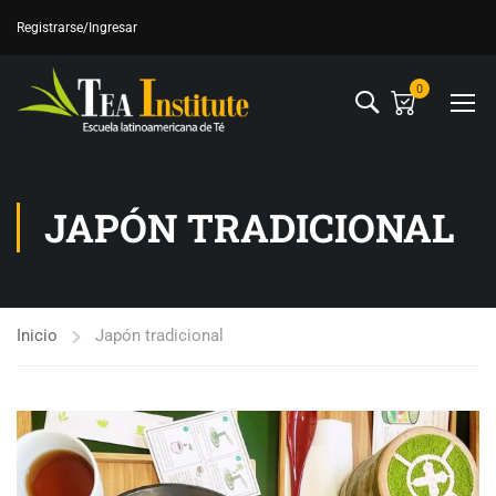
Registrarse
/Ingresar
0
JAPÓN TRADICIONAL
Inicio
Japón tradicional