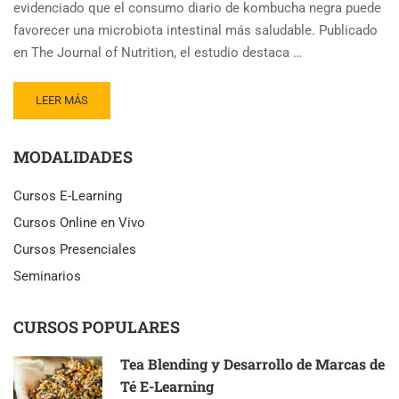
evidenciado que el consumo diario de kombucha negra puede
favorecer una microbiota intestinal más saludable. Publicado
en The Journal of Nutrition, el estudio destaca …
READ
LEER MÁS
MORE
ABOUT
MODALIDADES
KOMBUCHA
NEGRA
REDUCE
Cursos E-Learning
MICROBIOS
Cursos Online en Vivo
INTESTINALES
LIGADOS
Cursos Presenciales
A
Seminarios
OBESIDAD
CURSOS POPULARES
Tea Blending y Desarrollo de Marcas de
Té E-Learning