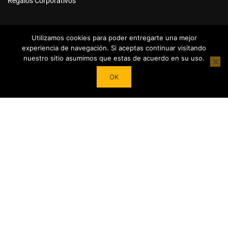
Regalos Corporativos
Utilizamos cookies para poder entregarte una mejor
experiencia de navegación. Si aceptas continuar visitando
nuestro sitio asumimos que estas de acuerdo en su uso.
Powered by
Tea Institute Latinoamérica
® 2026. Todos Los
OK
derechos Reservados
¿DESEAS SER COLABORADOR?
Trasforma tu pasión por el té en contenidos y cursos.
Conviértete en referente del mundo del Té en tu País y en el
extranjero junto a nuestro Apoyo!