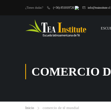
¿Tienes dudas?
(+56)-951019720
info@teainstitute.cl
ESCU
COMERCIO D
Inicio
comercio de té mundial