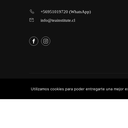
¿D
+56951019720 (WhatsApp)
Trasforma tu pasión por el té en contenido
info@teainstitute.cl
Powered by
Tea Institute Latinoamérica
® 2026. Todos Los 
Utilizamos cookies para poder entregarte una mejor e