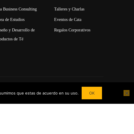
OR?
a Business Consulting
Talleres y Charlas
 tu País y en el extranjero junto a nuestro
ea de Estudios
Eventos de Cata
seño y Desarrollo de
Regalos Corporativos
oductos de Té
 asumimos que estas de acuerdo en su uso.
OK