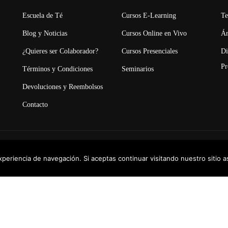
ESEAS SER COLABORAD
Escuela de Té
Cursos E-Learning
Te
s y cursos. Conviértete en referente del mundo del Té en
Blog y Noticias
Cursos Online en Vivo
Ár
Apoyo!
¿Quieres ser Colaborador?
Cursos Presenciales
Di
Pr
Términos y Condiciones
Seminarios
Devoluciones y Reembolsos
COMIENZA AHORA
Contacto
derechos Reservados
xperiencia de navegación. Si aceptas continuar visitando nuestro sitio